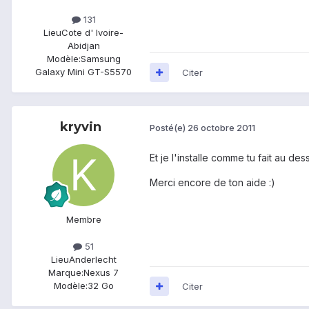
131
Lieu
Cote d' Ivoire-
Abidjan
Modèle:
Samsung
Galaxy Mini GT-S5570
Citer
kryvin
Posté(e)
26 octobre 2011
Et je l'installe comme tu fait au d
Merci encore de ton aide :)
Membre
51
Lieu
Anderlecht
Marque:
Nexus 7
Modèle:
32 Go
Citer