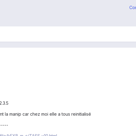
Co
2.3.5
la manip car chez moi elle a tous reinitialisé
-----
file/kEXB_m_c/TASS_v10.html