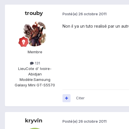
trouby
Posté(e)
26 octobre 2011
Non il ya un tuto realisé par un au
Membre
131
Lieu
Cote d' Ivoire-
Abidjan
Modèle:
Samsung
Galaxy Mini GT-S5570
Citer
kryvin
Posté(e)
26 octobre 2011