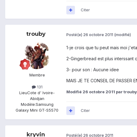
Citer
trouby
Posté(e)
26 octobre 2011
(modifié)
1-je crois que tu peut mais moi j'et
2-Gingerbread est plus interssant 
3- pour son : Aucune idee
Membre
MAIS JE TE CONSEIL DE PASSER 
131
Modifié
26 octobre 2011
par trouby
Lieu
Cote d' Ivoire-
Abidjan
Modèle:
Samsung
Galaxy Mini GT-S5570
Citer
kryvin
Posté(e)
26 octobre 2011