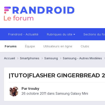
Frandroid - Actualité
Rubriques du site
Sections du f
Forums
Équipe
Utilisateurs en ligne
Clubs
Accueil
Smartphones
Samsung
Samsung - Autres Modèles
|TUTO|FLASHER GINGERBREAD 2.
Par
trouby
26 octobre 2011
dans
Samsung Galaxy Mini