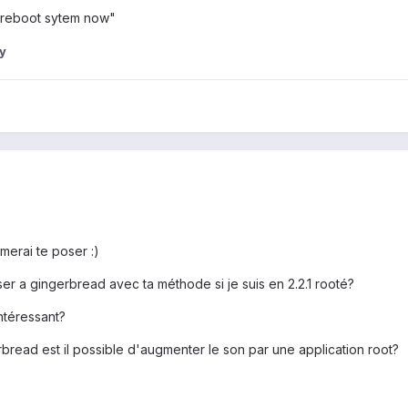
 "reboot sytem now"
y
merai te poser :)
er a gingerbread avec ta méthode si je suis en 2.2.1 rooté?
ntéressant?
rbread est il possible d'augmenter le son par une application root?