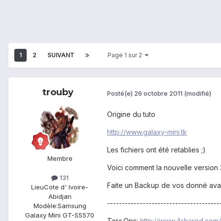
1
2
SUIVANT
Page 1 sur 2
trouby
Posté(e)
26 octobre 2011
(modifié)
Origine du tuto
http://www.galaxy-mini.tk
Les fichiers ont été retablies ;)
Membre
Voici comment la nouvelle version 
131
Faite un Backup de vos donné avant 
Lieu
Cote d' Ivoire-
Abidjan
--------------------------------------
Modèle:
Samsung
Galaxy Mini GT-S5570
Tass.Ops:
http://www.4shared.com/