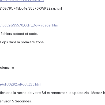
l/133108791/745bc4e/S5570XWKS2.rar.html
/Lrj5dJ2J/S5570_Odin_Downloader.html
fichiers apboot et code.
ass.ops dans la premiere zone
 redemarre
le/oFJ6Z92p/Root_235.html
fichier a la racine de votre Sd et renommez-le update.zip . Mettez l
. environ 5 Secondes.