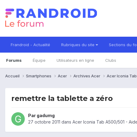
Frandroid - Actualité
Rubriques du site
Sections du f
Forums
Équipe
Utilisateurs en ligne
Clubs
Accueil
Smartphones
Acer
Archives Acer
Acer Iconia Ta
remettre la tablette a zéro
Par
gadumg
27 octobre 2011
dans
Acer Iconia Tab A500/501 - Aid