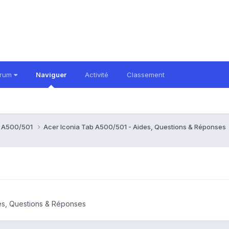
orum
Naviguer
Activité
Classement
b A500/501
Acer Iconia Tab A500/501 - Aides, Questions & Réponses
es, Questions & Réponses