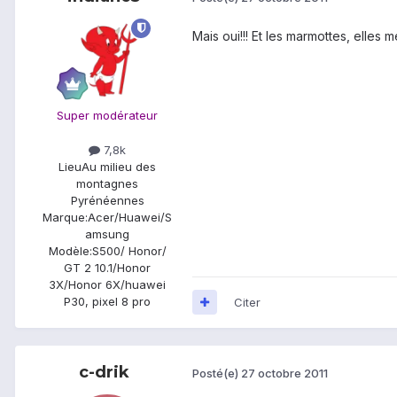
Mais oui!!! Et les marmottes, elles m
Super modérateur
7,8k
Lieu
Au milieu des
montagnes
Pyrénéennes
Marque:
Acer/Huawei/S
amsung
Modèle:
S500/ Honor/
GT 2 10.1/Honor
3X/Honor 6X/huawei
P30, pixel 8 pro
Citer
c-drik
Posté(e)
27 octobre 2011