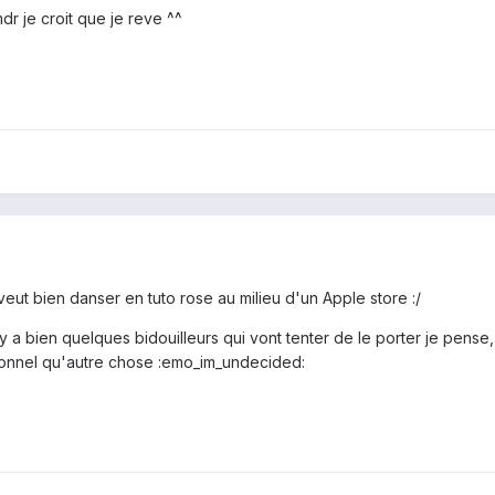
r je croit que je reve ^^
je veut bien danser en tuto rose au milieu d'un Apple store :/
y a bien quelques bidouilleurs qui vont tenter de le porter je pense, 
tionnel qu'autre chose :emo_im_undecided: