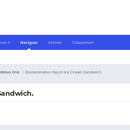
orum
Naviguer
Activité
Classement
ptimus One
Bootanimation façon Ice Cream Sandwich.
Sandwich.