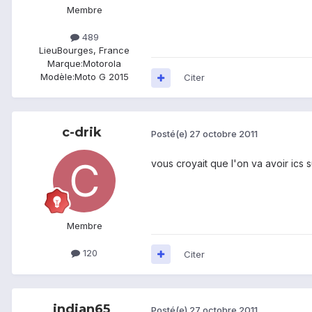
Membre
489
Lieu
Bourges, France
Marque:
Motorola
Modèle:
Moto G 2015
Citer
c-drik
Posté(e)
27 octobre 2011
vous croyait que l'on va avoir ics 
Membre
120
Citer
indian65
Posté(e)
27 octobre 2011