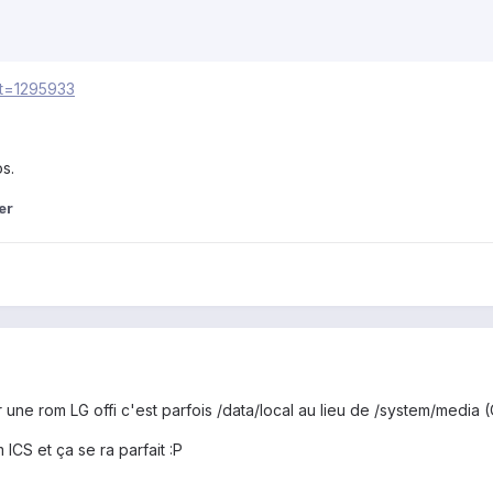
p?t=1295933
os.
er
r une rom LG offi c'est parfois /data/local au lieu de /system/media
ICS et ça se ra parfait :P