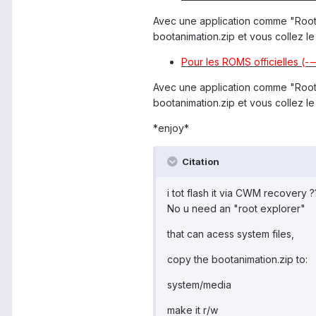
Avec une application comme "Root 
bootanimation.zip et vous collez l
Pour les ROMS officielles (--
Avec une application comme "Root 
bootanimation.zip et vous collez l
*enjoy*
Citation
i tot flash it via CWM recovery ?
No u need an "root explorer"
that can acess system files,
copy the bootanimation.zip to:
system/media
make it r/w