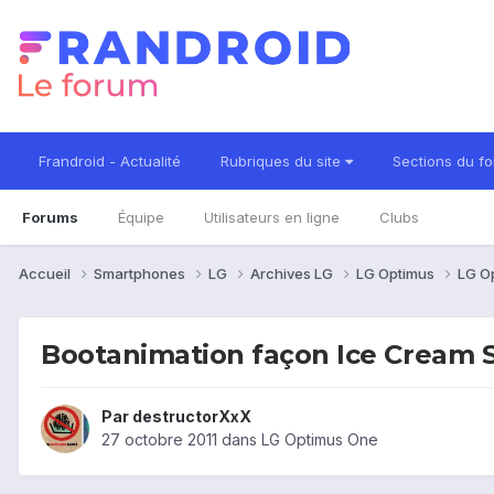
Frandroid - Actualité
Rubriques du site
Sections du f
Forums
Équipe
Utilisateurs en ligne
Clubs
Accueil
Smartphones
LG
Archives LG
LG Optimus
LG O
Bootanimation façon Ice Cream 
Par
destructorXxX
27 octobre 2011
dans
LG Optimus One