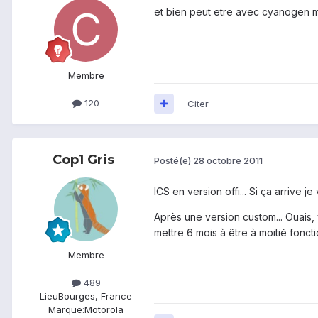
et bien peut etre avec cyanogen md
Membre
120
Citer
Cop1 Gris
Posté(e)
28 octobre 2011
ICS en version offi... Si ça arrive 
Après une version custom... Ouais, 
mettre 6 mois à être à moitié fonc
Membre
489
Lieu
Bourges, France
Marque:
Motorola