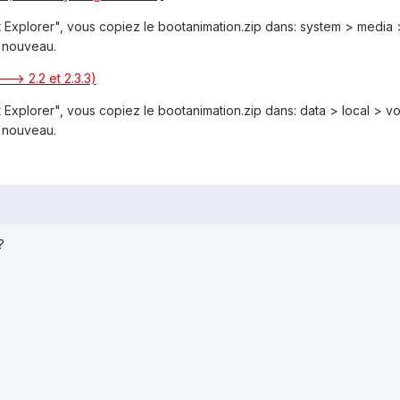
Explorer", vous copiez le bootanimation.zip dans: system > media 
e nouveau.
--> 2.2 et 2.3.3)
Explorer", vous copiez le bootanimation.zip dans: data > local > v
e nouveau.
?