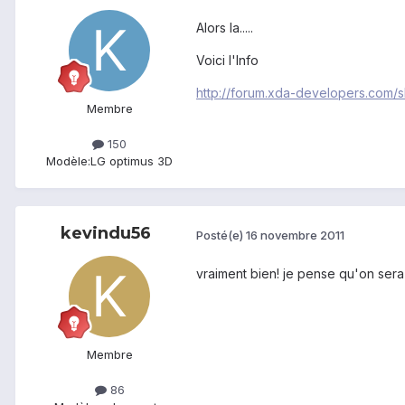
Alors la.....
Voici l'Info
http://forum.xda-developers.com
Membre
150
Modèle:
LG optimus 3D
kevindu56
Posté(e)
16 novembre 2011
vraiment bien! je pense qu'on ser
Membre
86