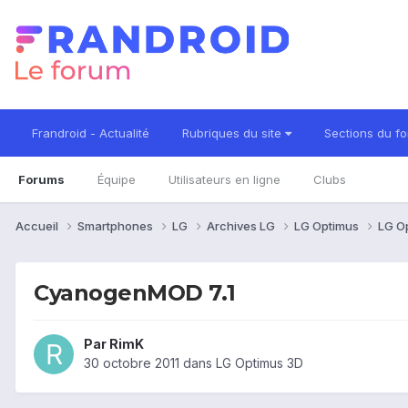
Frandroid - Actualité
Rubriques du site
Sections du f
Forums
Équipe
Utilisateurs en ligne
Clubs
Accueil
Smartphones
LG
Archives LG
LG Optimus
LG O
CyanogenMOD 7.1
Par
RimK
30 octobre 2011
dans
LG Optimus 3D