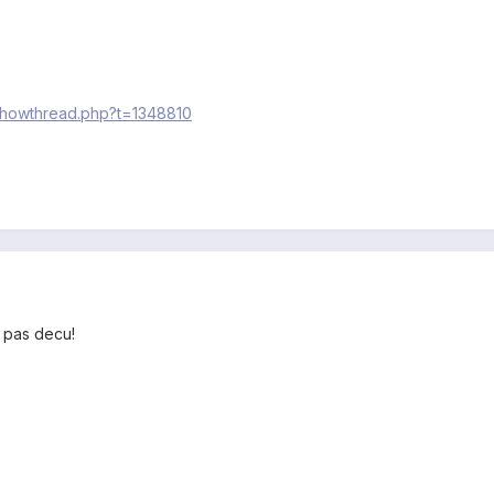
/showthread.php?t=1348810
a pas decu!