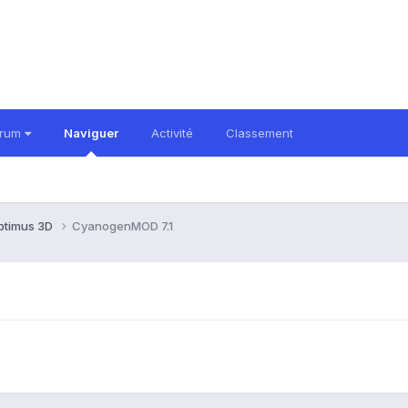
orum
Naviguer
Activité
Classement
ptimus 3D
CyanogenMOD 7.1