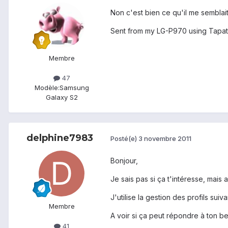
Non c'est bien ce qu'il me semblait
Sent from my LG-P970 using Tapat
Membre
47
Modèle:
Samsung
Galaxy S2
delphine7983
Posté(e)
3 novembre 2011
Bonjour,
Je sais pas si ça t'intéresse, mais 
J'utilise la gestion des profils sui
Membre
A voir si ça peut répondre à ton b
41