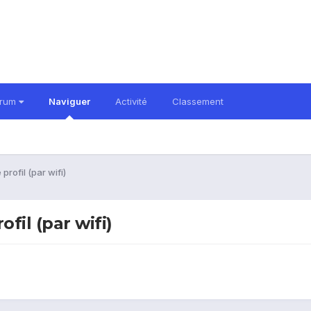
orum
Naviguer
Activité
Classement
profil (par wifi)
fil (par wifi)