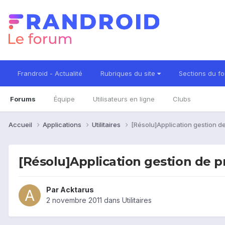
Frandroid - Actualité
Rubriques du site
Sections du f
Forums
Équipe
Utilisateurs en ligne
Clubs
Accueil
Applications
Utilitaires
[Résolu]Application gestion de 
[Résolu]Application gestion de pro
Par
Acktarus
2 novembre 2011
dans
Utilitaires