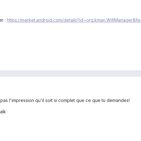
er :
https://market.android.com/details?id=org.kman.WifiManager&fe
'ai pas l'impression qu'il soit si complet que ce que tu demandes!
alk