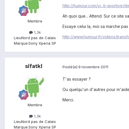
http://humour.com/vi...ti-sportive.ht
Ah quoi que... Attend. Sur ce site s
Membre
Essaye celui la, moi sa marche pas 
1,3k
http://www.humour.fr/videos/transf
Lieu
Nord pas de Calais
Marque:
Sony Xperia SP
sifatkl
Posté(e)
9 novembre 2011
T'as essayer ?
Ou quelqu'un d'autres pour m'aide
Merci.
Membre
1,3k
Lieu
Nord pas de Calais
Marque:
Sony Xperia SP