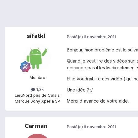
sifatkl
Posté(e)
6 novembre 2011
Bonjour, mon problème est le suiva
Quand je veut lire des vidéos sur le
demande pas il les lis directement s
Membre
Et je voudrait lire ces vidéo ( qui
1,3k
Une idée ? :/
Lieu
Nord pas de Calais
Merci d'avance de votre aide.
Marque:
Sony Xperia SP
Carman
Posté(e)
6 novembre 2011