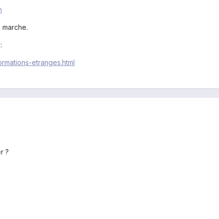
m
a marche.
:
ormations-etranges.html
r ?