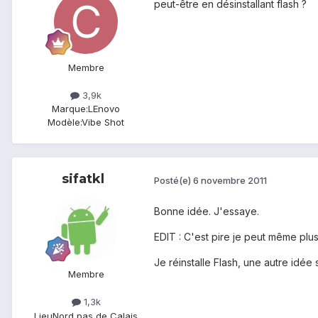
peut-être en désinstallant flash ?
Membre
3,9k
Marque:
LEnovo
Modèle:
Vibe Shot
sifatkl
Posté(e)
6 novembre 2011
Bonne idée. J'essaye.
EDIT : C'est pire je peut même plus 
Je réinstalle Flash, une autre idée 
Membre
1,3k
Lieu
Nord pas de Calais