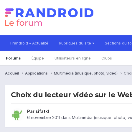
Frandroid - Actualité
Rubriques du site
Sections du f
Forums
Équipe
Utilisateurs en ligne
Clubs
Accueil
Applications
Multimédia (musique, photo, vidéo)
Choi
Choix du lecteur vidéo sur le We
Par
sifatkl
6 novembre 2011
dans
Multimédia (musique, photo, v