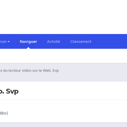
orum
Naviguer
Activité
Classement
x du lecteur vidéo sur le Web. Svp
b. Svp
idéo)