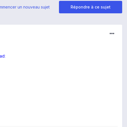
mmencer un nouveau sujet
Répondre à ce sujet
ad: