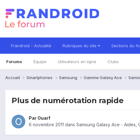
Frandroid - Actualité
Rubriques du site
Sections du f
Forums
Équipe
Utilisateurs en ligne
Clubs
Accueil
Smartphones
Samsung
Gamme Galaxy Ace
Sams
Plus de numérotation rapide
Par
Ouarf
6 novembre 2011
dans
Samsung Galaxy Ace - Aides, 