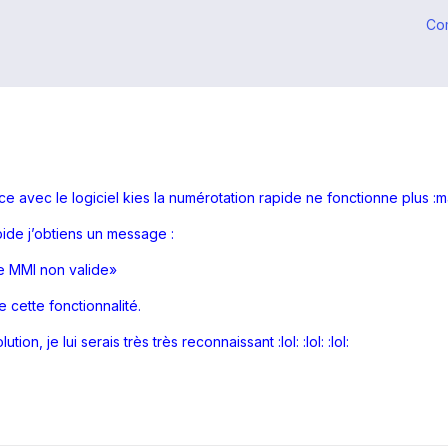
Co
e avec le logiciel kies la numérotation rapide ne fonctionne plus :m
apide j’obtiens un message :
e MMI non valide»
cette fonctionnalité.
on, je lui serais très très reconnaissant :lol: :lol: :lol: