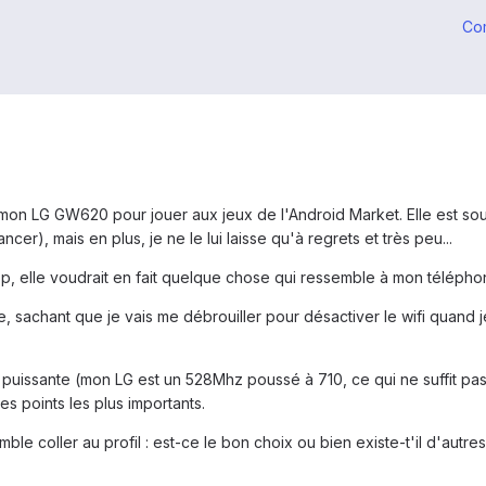
Co
mon LG GW620 pour jouer aux jeux de l'Android Market. Elle est souv
cer), mais en plus, je ne le lui laisse qu'à regrets et très peu...
p, elle voudrait en fait quelque chose qui ressemble à mon téléphon
e, sachant que je vais me débrouiller pour désactiver le wifi quand 
t puissante (mon LG est un 528Mhz poussé à 710, ce qui ne suffit pas
es points les plus importants.
mble coller au profil : est-ce le bon choix ou bien existe-t'il d'autre