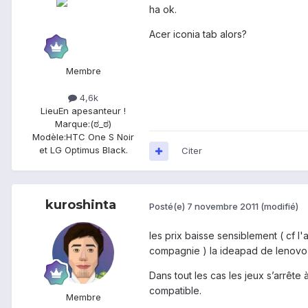
ha ok.
Acer iconia tab alors?
Membre
4,6k
Lieu
En apesanteur !
Marque:
(ಠ_ಠ)
Modèle:
HTC One S Noir
et LG Optimus Black.
Citer
kuroshinta
Posté(e)
7 novembre 2011
(modifié)
les prix baisse sensiblement ( cf l'
compagnie ) la ideapad de lenovo 
Dans tout les cas les jeux s’arrête
compatible.
Membre