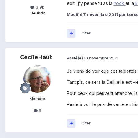
edit : j'y pense tu as la
nook
et la
k
3,9k
Lieu
bdx
Modifié
7 novembre 2011
par kuro
Citer
CécileHaut
Posté(e)
10 novembre 2011
Je viens de voir que ces tablettes
Tant pis, ce sera la Dell, elle est v
Pour ceux qui peuvent attendre, la
Membre
Reste à voir le prix de vente en Eu
8
Citer