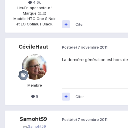
4,6k
Lieu
En apesanteur !
Marque:
(ಠ_ಠ)
Modèle:
HTC One S Noir
et LG Optimus Black.
Citer
CécileHaut
Posté(e)
7 novembre 2011
La dernière génération est hors de
Membre
8
Citer
Samoht59
Posté(e)
7 novembre 2011