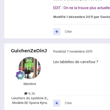
EDIT : On ne la trouve plus actuell
Modifié
1 décembre 2011
par Gasto
Citer
GuichenZeDinJ
Posté(e)
7 novembre 2011
Les tablettes de carrefour ?
Membre
6,3k
Lieu
Hors du système K_
Modèle:
SE Xperia Kyno
Citer