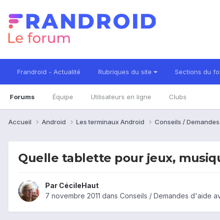
Frandroid - Actualité
Rubriques du site
Sections du f
Forums
Équipe
Utilisateurs en ligne
Clubs
Accueil
Android
Les terminaux Android
Conseils / Demandes
Quelle tablette pour jeux, musiq
Par
CécileHaut
7 novembre 2011
dans
Conseils / Demandes d'aide av