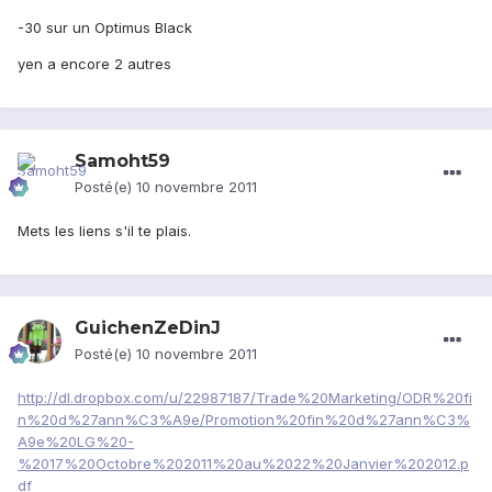
-30 sur un Optimus Black
yen a encore 2 autres
Samoht59
Posté(e)
10 novembre 2011
Mets les liens s'il te plais.
GuichenZeDinJ
Posté(e)
10 novembre 2011
http://dl.dropbox.com/u/22987187/Trade%20Marketing/ODR%20fi
n%20d%27ann%C3%A9e/Promotion%20fin%20d%27ann%C3%
A9e%20LG%20-
%2017%20Octobre%202011%20au%2022%20Janvier%202012.p
df