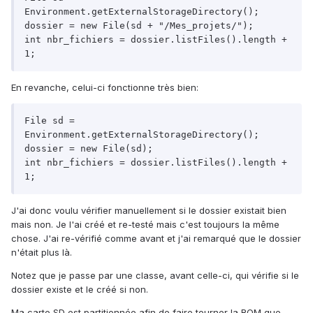
Environment.getExternalStorageDirectory();

dossier = new File(sd + "/Mes_projets/");

int nbr_fichiers = dossier.listFiles().length + 
En revanche, celui-ci fonctionne très bien:
File sd = 
Environment.getExternalStorageDirectory();

dossier = new File(sd);

int nbr_fichiers = dossier.listFiles().length + 
J'ai donc voulu vérifier manuellement si le dossier existait bien
mais non. Je l'ai créé et re-testé mais c'est toujours la même
chose. J'ai re-vérifié comme avant et j'ai remarqué que le dossier
n'était plus là.
Notez que je passe par une classe, avant celle-ci, qui vérifie si le
dossier existe et le créé si non.
Ma carte SD est partitionnée afin de faire tourner la ROM que