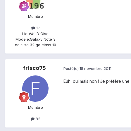
Membre
1k
Lieu
Val D'Oise
Modèle:
Galaxy Note 3
noir+sd 32 go class 10
frisco75
Posté(e)
15 novembre 2011
Euh, oui mais non ! Je préfère une 
Membre
82