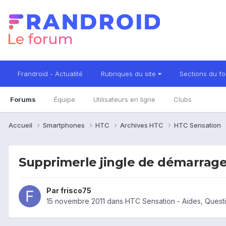
Frandroid - Actualité
Rubriques du site
Sections du f
Forums
Équipe
Utilisateurs en ligne
Clubs
Accueil
Smartphones
HTC
Archives HTC
HTC Sensation
Supprimerle jingle de démarrage
Par
frisco75
15 novembre 2011
dans
HTC Sensation - Aides, Ques