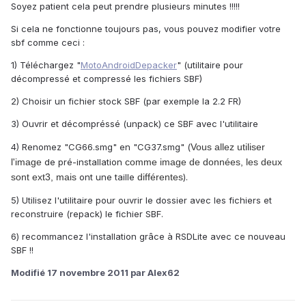
Soyez patient cela peut prendre plusieurs minutes !!!!!
Si cela ne fonctionne toujours pas, vous pouvez modifier votre
sbf comme ceci :
1) Téléchargez "
MotoAndroidDepacker
" (utilitaire pour
décompressé et compressé les fichiers SBF)
2) Choisir un fichier stock SBF (par exemple la 2.2 FR)
3) Ouvrir et décompréssé (unpack) ce SBF avec l'utilitaire
4) Renomez "CG66.smg" en "CG37.smg" (
Vous
allez utiliser
l'image
de pré-installation
comme image de
données
, les deux
sont
ext3
, mais
ont une taille
différentes
).
5) Utilisez l'utilitaire pour ouvrir le dossier avec les fichiers et
reconstruire (repack) le fichier SBF.
6) recommancez l'installation grâce à RSDLite avec ce nouveau
SBF !!
Modifié
17 novembre 2011
par Alex62