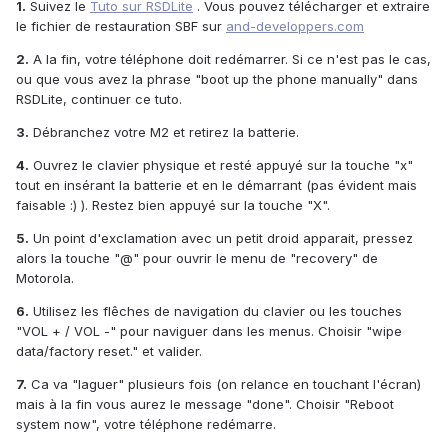
1.
Suivez le
Tuto sur RSDLite
. Vous pouvez télécharger et extraire
le fichier de restauration SBF sur
and-developpers.com
2.
A la fin, votre téléphone doit redémarrer. Si ce n'est pas le cas,
ou que vous avez la phrase "boot up the phone manually" dans
RSDLite, continuer ce tuto.
3.
Débranchez votre M2 et retirez la batterie.
4.
Ouvrez le clavier physique et resté appuyé sur la touche "x"
tout en insérant la batterie et en le démarrant (pas évident mais
faisable :) ). Restez bien appuyé sur la touche "X".
5.
Un point d'exclamation avec un petit droid apparait, pressez
alors la touche "@" pour ouvrir le menu de "recovery" de
Motorola.
6.
Utilisez les flêches de navigation du clavier ou les touches
"VOL + / VOL -" pour naviguer dans les menus. Choisir "wipe
data/factory reset." et valider.
7.
Ca va "laguer" plusieurs fois (on relance en touchant l'écran)
mais à la fin vous aurez le message "done". Choisir "Reboot
system now", votre téléphone redémarre.