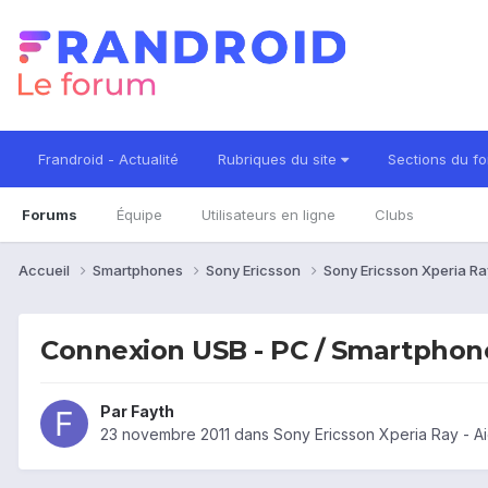
Frandroid - Actualité
Rubriques du site
Sections du f
Forums
Équipe
Utilisateurs en ligne
Clubs
Accueil
Smartphones
Sony Ericsson
Sony Ericsson Xperia R
Connexion USB - PC / Smartphon
Par
Fayth
23 novembre 2011
dans
Sony Ericsson Xperia Ray - A