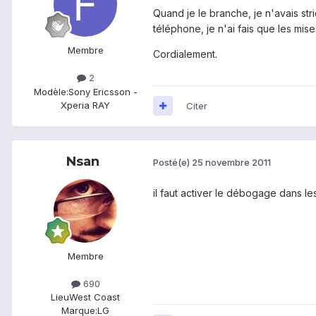
Quand je le branche, je n'avais st
téléphone, je n'ai fais que les mise
Membre
Cordialement.
2
Modèle:
Sony Ericsson -
Xperia RAY
Citer
Nsan
Posté(e)
25 novembre 2011
il faut activer le débogage dans l
Membre
690
Lieu
West Coast
Marque:
LG