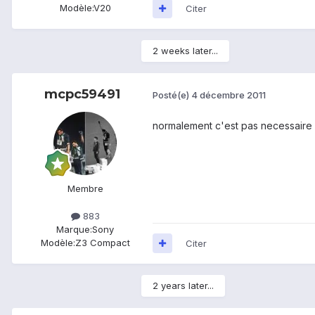
Modèle:
V20
Citer
2 weeks later...
mcpc59491
Posté(e)
4 décembre 2011
normalement c'est pas necessaire
Membre
883
Marque:
Sony
Modèle:
Z3 Compact
Citer
2 years later...