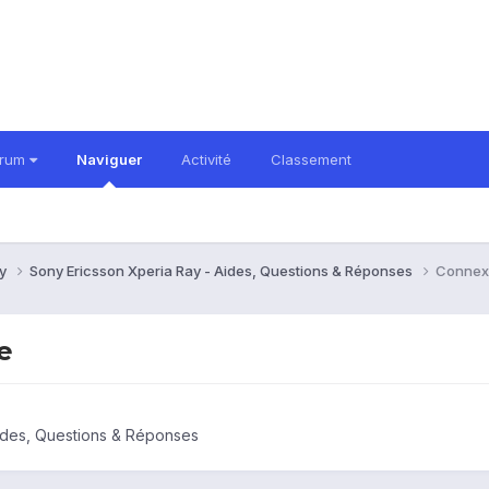
orum
Naviguer
Activité
Classement
ay
Sony Ericsson Xperia Ray - Aides, Questions & Réponses
Connexi
e
ides, Questions & Réponses