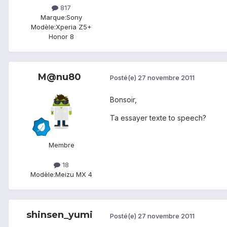
817
Marque:
Sony
Modèle:
Xperia Z5+
Honor 8
M@nu80
Posté(e)
27 novembre 2011
Bonsoir,
Ta essayer texte to speech?
Membre
18
Modèle:
Meizu MX 4
shinsen_yumi
Posté(e)
27 novembre 2011