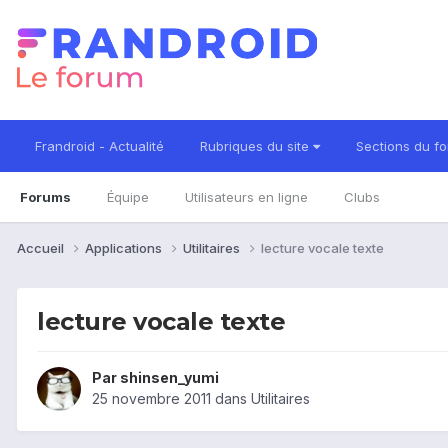
Frandroid - Actualité
Rubriques du site
Sections du f
Forums
Équipe
Utilisateurs en ligne
Clubs
Accueil
Applications
Utilitaires
lecture vocale texte
lecture vocale texte
Par
shinsen_yumi
25 novembre 2011
dans
Utilitaires