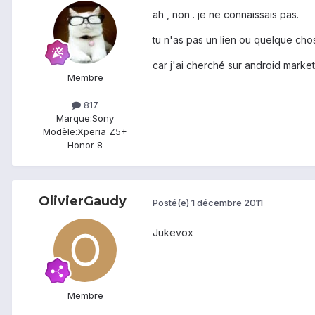
ah , non . je ne connaissais pas.
tu n'as pas un lien ou quelque chos
car j'ai cherché sur android market
Membre
817
Marque:
Sony
Modèle:
Xperia Z5+
Honor 8
OlivierGaudy
Posté(e)
1 décembre 2011
Jukevox
Membre