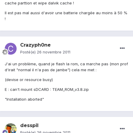
cache parttion et wipe dalvik cache !
Il est pas mal aussi d'avoir une batterie chargée au moins à 50 %
!
Crazyph0ne
Posté(e)
26 novembre 2011
J'ai un problème, quand je flash la rom, ca marche pas (mon prof
d'irait "normal il n'a pas de jambe") cela me met :
(devise or resource busy)
E : can't mount sDCARD : TEAM_ROM_v3.8.zip
"Installation aborted"
desspil
Posté(e)
26 novembre 2011