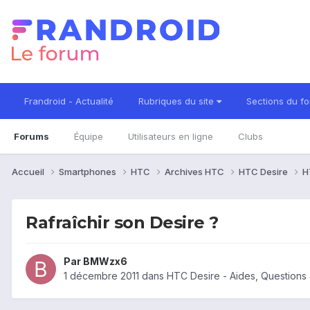
Frandroid - Actualité
Rubriques du site
Sections du f
Forums
Équipe
Utilisateurs en ligne
Clubs
Accueil
Smartphones
HTC
Archives HTC
HTC Desire
H
Rafraîchir son Desire ?
Par
BMWzx6
1 décembre 2011
dans
HTC Desire - Aides, Question