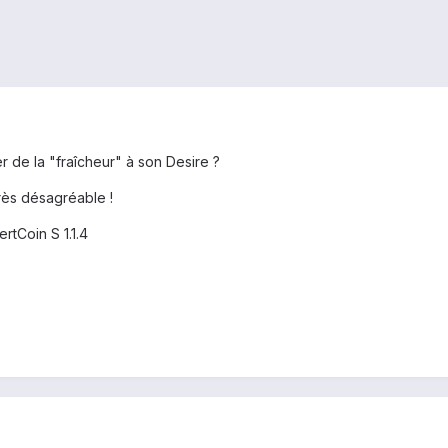
 de la "fraîcheur" à son Desire ?
très désagréable !
ertCoin S 1.1.4