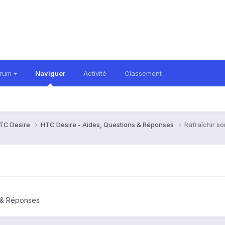
orum
Naviguer
Activité
Classement
TC Desire
HTC Desire - Aides, Questions & Réponses
Rafraîchir so
s & Réponses