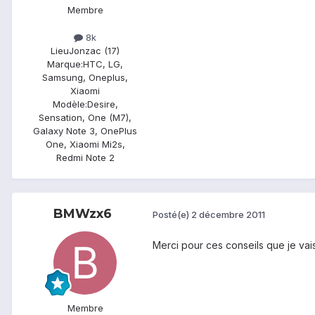
Membre
8k
Lieu
Jonzac (17)
Marque:
HTC, LG,
Samsung, Oneplus,
Xiaomi
Modèle:
Desire,
Sensation, One (M7),
Galaxy Note 3, OnePlus
One, Xiaomi Mi2s,
Redmi Note 2
BMWzx6
Posté(e)
2 décembre 2011
Merci pour ces conseils que je vais 
Membre