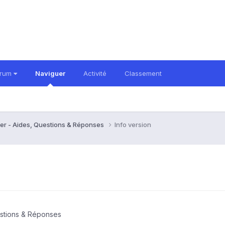
orum
Naviguer
Activité
Classement
er - Aides, Questions & Réponses
Info version
estions & Réponses