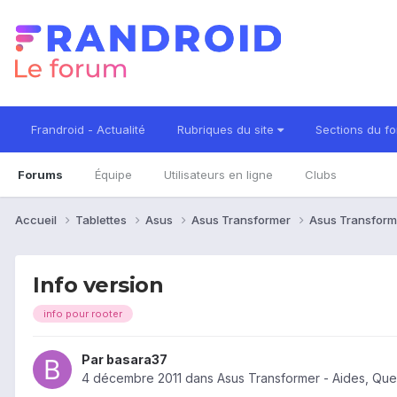
Frandroid - Actualité
Rubriques du site
Sections du f
Forums
Équipe
Utilisateurs en ligne
Clubs
Accueil
Tablettes
Asus
Asus Transformer
Asus Transform
Info version
info pour rooter
Par
basara37
4 décembre 2011
dans
Asus Transformer - Aides, Qu