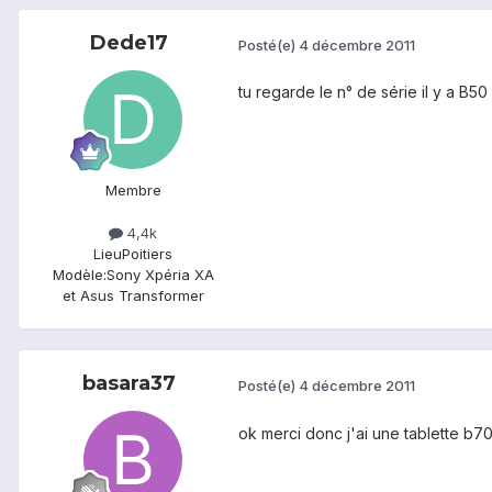
Dede17
Posté(e)
4 décembre 2011
tu regarde le n° de série il y a B5
Membre
4,4k
Lieu
Poitiers
Modèle:
Sony Xpéria XA
et Asus Transformer
basara37
Posté(e)
4 décembre 2011
ok merci donc j'ai une tablette b70 