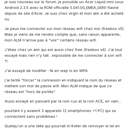
je suis nouveau sur le forum. je possède un Acer Liquid mini sous
Android 2.3.5 avec la ROM officielle 5.041.00_EMEA_GEN1 flashé
depuis de site d'Acer. Je suis chez virgin et mon alm a été acheté
nu
Je peux me connecter sur mon réseau wifi chez moi (freebox v5).
Mais je viens de me rendre compte que, sans raison apparente,
mon ALM n'arrive pas à "voir" certains réseau wifi.
J'étais chez un ami qui est aussi chez free (freebox v4). J'ai tout
essayé mais rien n'y fait : impossible de me connecter à son wifi
?!.
J'ai essayé de modifier : Ni en wep ni en WPA.
j'ai tenté "forcer" la connexion en indiquant le nom du réseau et
mettant son mot de passe wifi. Mon ALM indique de que ce
réseau est "hors de portée".
Aussi essayé en passant par la rom cus et la rom ACE, en vain...
pourtant il y avaient 3 appareils (2 smartphones +1 PC) qui se
connectent sans problèmes !
Quelqu'un a une idée qui pourrait m'éviter de renvoyer le tel en