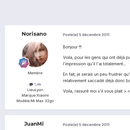
Norisano
Posté(e)
5 décembre 2011
Bonjour !!!
Voila, pour les gens qui ont déjà p
l'impression qu'il l'ai totalement...
Membre
En fait, je serais un peu frustrer 
relativement saccadé déjà donc bon
1,4k
Lieu
Lyon
Voila, rassuré moi s'il vous plait >.<
Marque:
Xiaomi
Modèle:
Mi Max 32go
JuanMi
Posté(e)
5 décembre 2011