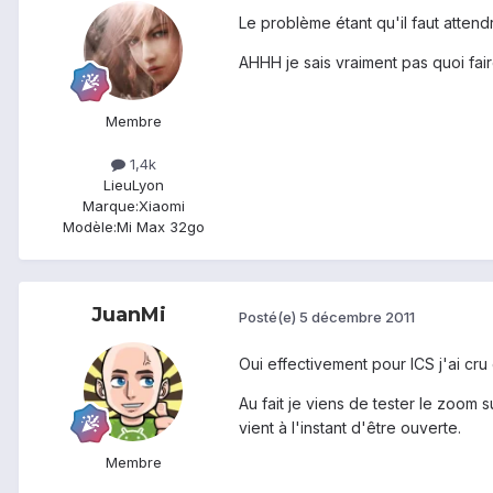
Le problème étant qu'il faut atten
AHHH je sais vraiment pas quoi fair
Membre
1,4k
Lieu
Lyon
Marque:
Xiaomi
Modèle:
Mi Max 32go
JuanMi
Posté(e)
5 décembre 2011
Oui effectivement pour ICS j'ai cr
Au fait je viens de tester le zoom s
vient à l'instant d'être ouverte.
Membre