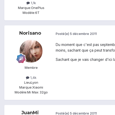
1,1k
Marque:
OnePlus
Modèle:
6T
Norisano
Posté(e)
5 décembre 2011
Du moment que c'est pas septembre.
moins, sachant que ça peut transfo
Sachant que je vais changer d'ici la
Membre
1,4k
Lieu
Lyon
Marque:
Xiaomi
Modèle:
Mi Max 32go
JuanMi
Posté(e)
5 décembre 2011