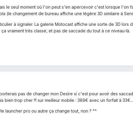
is le seul moment où l'on peut s'en apercevoir c'est lorsque l'on fa
la (le changement de bureau affiche une légère 3D similaire à Se
ticulier à signaler. La galerie Motocast affiche une sorte de 3D lors
ça vraiment très classe, et pas de saccade du tout à ce niveau-là.
orterais pas de changer mon Desire si c'est pour avoir des saccades 
s bien trop cher !!! sur meilleur mobile : 389€ avec un forfait à 33€...
le launcher pro ou autre ça change tout, non ? ^^