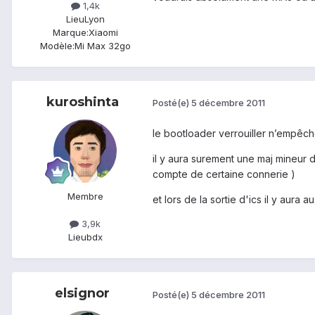
1,4k
Lieu
Lyon
Marque:
Xiaomi
Modèle:
Mi Max 32go
kuroshinta
Posté(e)
5 décembre 2011
le bootloader verrouiller n’empêche
il y aura surement une maj mineur d
compte de certaine connerie )
Membre
et lors de la sortie d'ics il y aura
3,9k
Lieu
bdx
elsignor
Posté(e)
5 décembre 2011