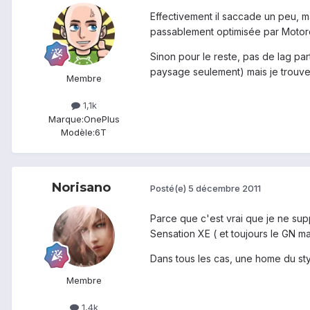
Effectivement il saccade un peu, ma
passablement optimisée par Motoro
Sinon pour le reste, pas de lag par
paysage seulement) mais je trouve 
Membre
1,1k
Marque:
OnePlus
Modèle:
6T
Norisano
Posté(e)
5 décembre 2011
Parce que c'est vrai que je ne supp
Sensation XE ( et toujours le GN mai
Dans tous les cas, une home du sty
Membre
1,4k