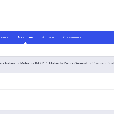
orum
Naviguer
Activité
Classement
a - Autres
Motorola RAZR
Motorola Razr - Général
Vraiment flui