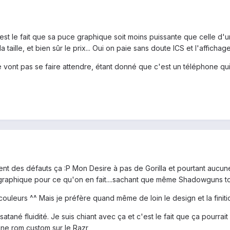
c'est le fait que sa puce graphique soit moins puissante que celle 
a taille, et bien sûr le prix... Oui on paie sans doute ICS et l'afficha
 vont pas se faire attendre, étant donné que c'est un téléphone qu
ent des défauts ça :P Mon Desire à pas de Gorilla et pourtant aucune (
raphique pour ce qu'on en fait....sachant que même Shadowguns tourn
couleurs ^^ Mais je préfère quand même de loin le design et la finitio
satané fluidité. Je suis chiant avec ça et c'est le fait que ça pourrait
ne rom custom sur le Razr