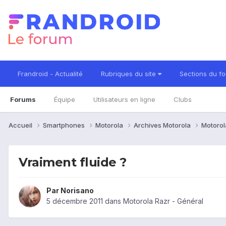
Frandroid - Actualité
Rubriques du site
Sections du f
Forums
Équipe
Utilisateurs en ligne
Clubs
Accueil
Smartphones
Motorola
Archives Motorola
Motorol
Vraiment fluide ?
Par
Norisano
5 décembre 2011
dans
Motorola Razr - Général