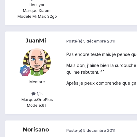
Lieu
Lyon
Marque:
Xiaomi
Modèle:
Mi Max 32go
JuanMi
Posté(e)
5 décembre 2011
Pas encore testé mais je pense que
Mais bon, j'aime bien la surcouch
qui me rebutent. ^^
Membre
Après je peux comprendre que ça en 
1,1k
Marque:
OnePlus
Modèle:
6T
Norisano
Posté(e)
5 décembre 2011