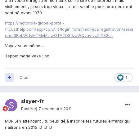
J a i voulu enregistrer mon atrix sur le site de motorola , mais
visiblement , je suis trop vieux .....c est valable pour toux ceux qui
sont né avant 1970
https://motorola-global-portal-
fr.custhelp.com/app/cp/utils/login_form/redirect/registration/sessi
on/L3RpbWUvMTMyMzIwOTA2OS9zaWQvaVlvc2lYS2s=
Voyez vous même....
Teppic mode vexé : on
Citer
1
slayer-fr
Posté(e)
7 décembre 2011
MDR ,en attendant , tu peux déjà inscrire tes futures enfants qui
naitrons en 2015 :D :D :D