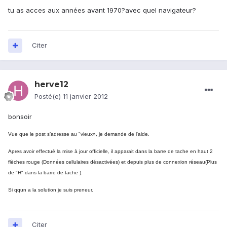
tu as acces aux années avant 1970?avec quel navigateur?
Citer
herve12
Posté(e)
11 janvier 2012
bonsoir
Vue que le post s’adresse au "vieux», je demande de l'aide.
Apres avoir effectué la mise à jour officielle, il apparait dans la barre de tache en haut 2
flèches rouge (Données cellulaires désactivées) et depuis plus de connexion réseau(Plus
de "H" dans la barre de tache ).
Si qqun a la solution je suis preneur.
Citer