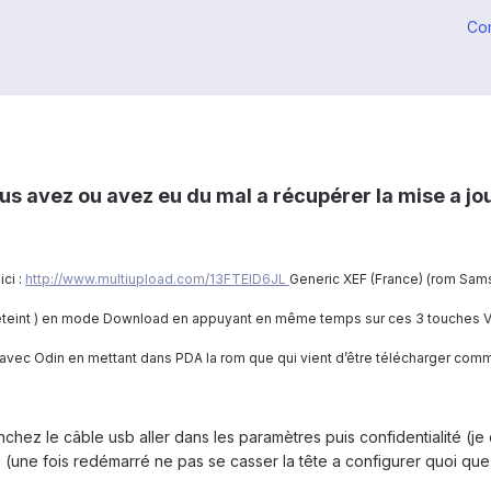
Co
 avez ou avez eu du mal a récupérer la mise a jour
ici :
http://www.multiupload.com/13FTEID6JL
Generic XEF (France) (rom Sams
re éteint ) en mode Download en appuyant en même temps sur ces 3 touches
 avec Odin en mettant dans PDA la rom que qui vient d’être télécharger com
hez le câble usb aller dans les paramètres puis confidentialité (je c
une fois redémarré ne pas se casser la tête a configurer quoi que c