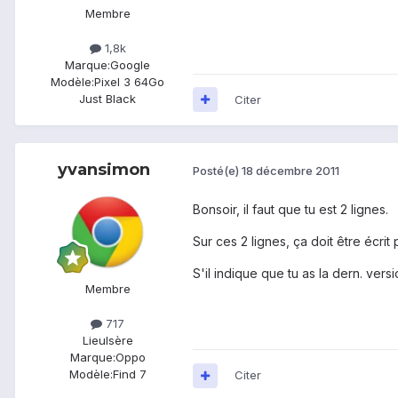
Membre
1,8k
Marque:
Google
Modèle:
Pixel 3 64Go
Just Black
Citer
yvansimon
Posté(e)
18 décembre 2011
Bonsoir, il faut que tu est 2 lignes.
Sur ces 2 lignes, ça doit être écri
S'il indique que tu as la dern. vers
Membre
717
Lieu
Isère
Marque:
Oppo
Modèle:
Find 7
Citer