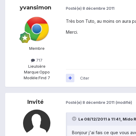
yvansimon
Posté(e)
8 décembre 2011
Très bon Tuto, au moins on aura pa
Merci.
Membre
717
Lieu
Isère
Marque:
Oppo
Modèle:
Find 7
Citer
Invité
Posté(e)
8 décembre 2011
(modifié)
Le 08/12/2011 à 11:41, Mido Ri
Bonjour j'ai fais ce que vous a