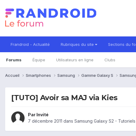
Frandroid - Actualité
Rubriques du site
Sections du f
Forums
Équipe
Utilisateurs en ligne
Clubs
Accueil
Smartphones
Samsung
Gamme Galaxy S
Samsung
[TUTO] Avoir sa MAJ via Kies
Par Invité
7 décembre 2011
dans
Samsung Galaxy S2 - Tutoriels