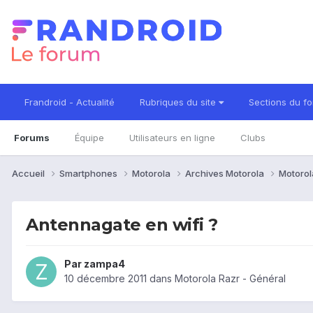
Frandroid - Actualité
Rubriques du site
Sections du f
Forums
Équipe
Utilisateurs en ligne
Clubs
Accueil
Smartphones
Motorola
Archives Motorola
Motorol
Antennagate en wifi ?
Par
zampa4
10 décembre 2011
dans
Motorola Razr - Général