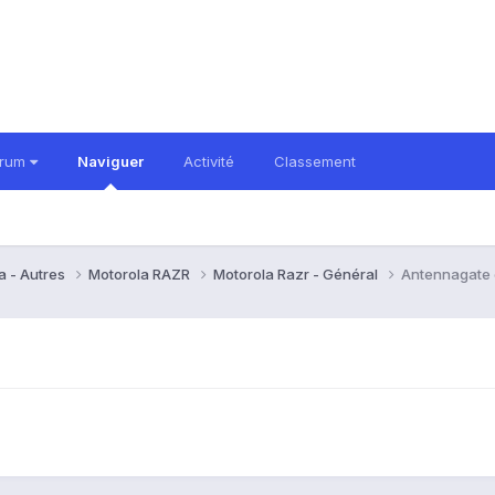
orum
Naviguer
Activité
Classement
a - Autres
Motorola RAZR
Motorola Razr - Général
Antennagate e