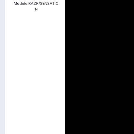
Modèle:
RAZR/SENSATIO
N