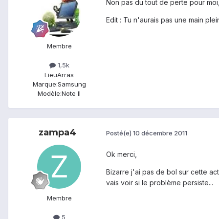
Non pas du tout de perte pour moi, j
Edit : Tu n'aurais pas une main pl
Membre
1,5k
Lieu
Arras
Marque:
Samsung
Modèle:
Note II
zampa4
Posté(e)
10 décembre 2011
Ok merci,
Bizarre j'ai pas de bol sur cette a
vais voir si le problème persiste...
Membre
5