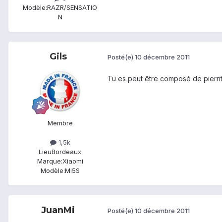
Modèle:
RAZR/SENSATIO
N
Gils
Posté(e)
10 décembre 2011
Tu es peut être composé de pierrit
Membre
1,5k
Lieu
Bordeaux
Marque:
Xiaomi
Modèle:
Mi5S
JuanMi
Posté(e)
10 décembre 2011