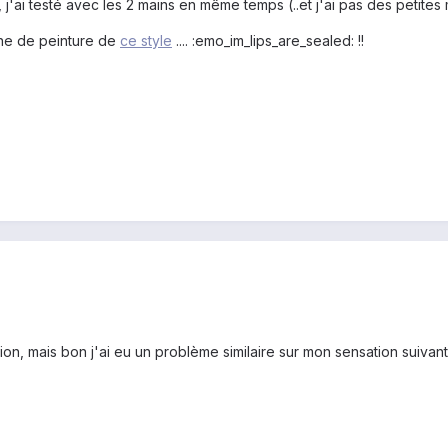
'ai testé avec les 2 mains en même temps (..et j'ai pas des petites mai
eine de peinture de
ce style
.... :emo_im_lips_are_sealed: !!
ction, mais bon j'ai eu un problème similaire sur mon sensation suivan