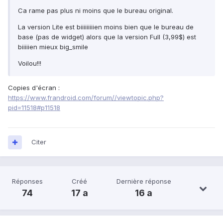
Ca rame pas plus ni moins que le bureau original.
La version Lite est biiiiiiiiien moins bien que le bureau de
base (pas de widget) alors que la version Full (3,99$) est
biiiiien mieux big_smile
Voilou!!!
Copies d'écran :
https://www.frandroid.com/forum//viewtopic.php?
pid=11518#p11518
Citer
Réponses
Créé
Dernière réponse
74
17 a
16 a