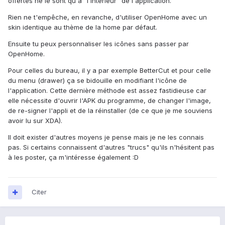
offertes ne le sont qu'à "l'intérieur" de l'application.
Rien ne t'empêche, en revanche, d'utiliser OpenHome avec un
skin identique au thème de la home par défaut.
Ensuite tu peux personnaliser les icônes sans passer par
OpenHome.
Pour celles du bureau, il y a par exemple BetterCut et pour celle
du menu (drawer) ça se bidouille en modifiant l'icône de
l'application. Cette dernière méthode est assez fastidieuse car
elle nécessite d'ouvrir l'APK du programme, de changer l'image,
de re-signer l'appli et de la réinstaller (de ce que je me souviens
avoir lu sur XDA).
Il doit exister d'autres moyens je pense mais je ne les connais
pas. Si certains connaissent d'autres "trucs" qu'ils n'hésitent pas
à les poster, ça m'intéresse également :D
Citer