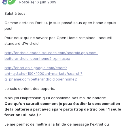
Posté(e)
16 juin 2009
Salut à tous,
Comme certains l'ont lu, je suis passé sous open home depuis
peu!
Pour ceux qui ne savent pas Open Home remplace l'accueil
standard d'Android!
http://android.codes-sources.com/android.app.com-
betterandroid-openhome2-xpm.aspx
http://chart.apis.google.com/chart?
cht=qr&chs=100x100&chl=market://search?
q=pname:com.betterandroid.openhome2
Je suis content des apports.
Mais j'ai l'impression qu'il consomme pas mal de batterie.
Quelqu'un saurait comment je peux étudier la consommation
de la batterie à part avec spare parts (trop de truc pour 1 seule
fonction utilisée!) ?
Je me permet de mettre à la fin de ce message l'extrait du