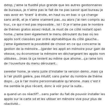
dxtop, j'aime la fluidité plus grande que les autres gestionnaires
de bureaux, je n'aime pas le fait de ne pas savoir quel bureau je
vais avoir en 'tirant' à droite, en haut ou en bas :o ça change
sans arrêt, et je n'aime vraiment pas...ou alors j'ai rien compris au
truc, ce qui n'est pas impossible... lol ! :D je n'aime pas le nombre
de thèmes gratos assez réduit...le must de ce côté restant open
home...j'aime bien également le menu déroulant du bas où les
applis sont classées par ordre alphabêtique du côté gauche...
j'aime également la possibilité de choisir en ce qui concerne la
gestion de la mémoire....(garder les appli en mémoire pour gain de
vitesse, ou économiser la mémoire en déchargeant les applis non
utilisées....(mais là ça revient au même que ahome....ça rame lors
de l'ouverture du menu déroulant...
sweeter home, je viens juste d'installer la version demo...mais ça
à l'air plutôt galère, pas intuitif, sans parler du nombre de thème
dispo....ça à l'air moins personnalisable qu'ahome...mais c'est il
me semble le plus récent, donc à voir pour la suite...
a quand un os réactif?....sans parler du fait de pouvoir installer les
applis sur la carte sd et les utiliser en ménoire vive pour plus de
réactivité...