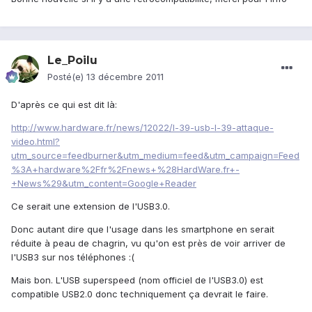
Le_Poilu
Posté(e)
13 décembre 2011
D'après ce qui est dit là:
http://www.hardware.fr/news/12022/l-39-usb-l-39-attaque-
video.html?
utm_source=feedburner&utm_medium=feed&utm_campaign=Feed
%3A+hardware%2Ffr%2Fnews+%28HardWare.fr+-
+News%29&utm_content=Google+Reader
Ce serait une extension de l'USB3.0.
Donc autant dire que l'usage dans les smartphone en serait
réduite à peau de chagrin, vu qu'on est près de voir arriver de
l'USB3 sur nos téléphones :(
Mais bon. L'USB superspeed (nom officiel de l'USB3.0) est
compatible USB2.0 donc techniquement ça devrait le faire.