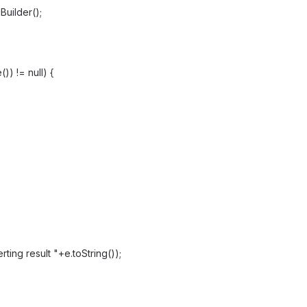
Builder();
)) != null) {
ting result "+e.toString());