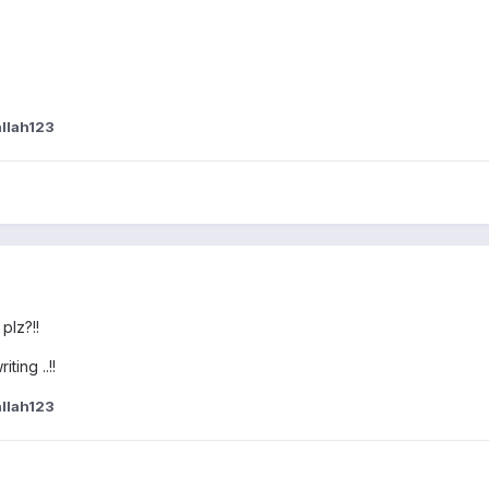
llah123
plz?!!
ting ..!!
llah123