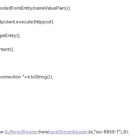
ncodedFormEntity(nameValuePairs));
pclient.execute(httppost);
etEntity();
ntent();
connection "+e.toString());
ew
BufferedReader
(new
InputStreamReader
(is,"iso-8859-1"),8);