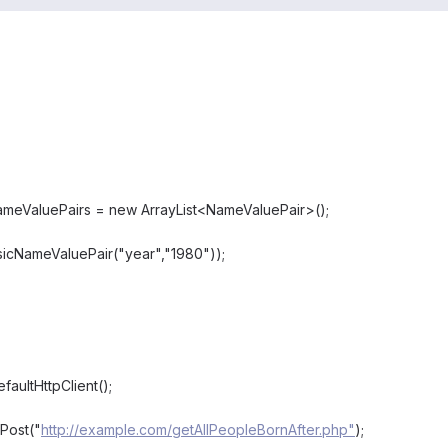
ameValuePairs = new ArrayList<NameValuePair>();
icNameValuePair("year","1980"));
faultHttpClient();
pPost("
http://example.com/getAllPeopleBornAfter.php"
);