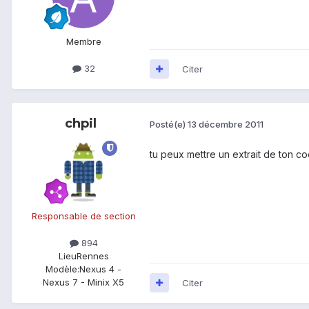
Membre
32
Citer
chpil
Posté(e)
13 décembre 2011
tu peux mettre un extrait de ton c
Responsable de section
894
Lieu
Rennes
Modèle:
Nexus 4 -
Nexus 7 - Minix X5
Citer