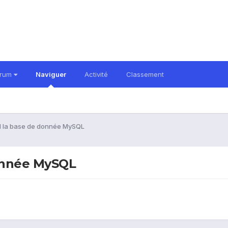
orum
Naviguer
Activité
Classement
d la base de donnée MySQL
onnée MySQL