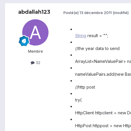
abdallah123
Posté(e)
13 décembre 2011
(modifié)
String
result = "";
//the year data to send
Membre
ArrayList<NameValuePair> n
32
nameValuePairs.add(new Bas
//http post
try{
HttpClient httpclient = new De
HttpPost httppost = new Htt