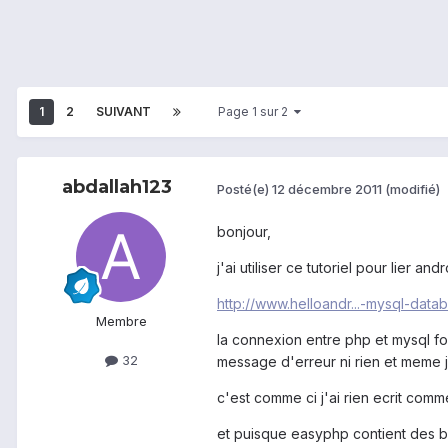
1
2
SUIVANT
Page 1 sur 2
abdallah123
Posté(e)
12 décembre 2011
(modifié)
bonjour,
j'ai utiliser ce tutoriel pour lier and
http://www.helloandr...-mysql-data
Membre
la connexion entre php et mysql fon
32
message d'erreur ni rien et meme j'
c'est comme ci j'ai rien ecrit comme
et puisque easyphp contient des b