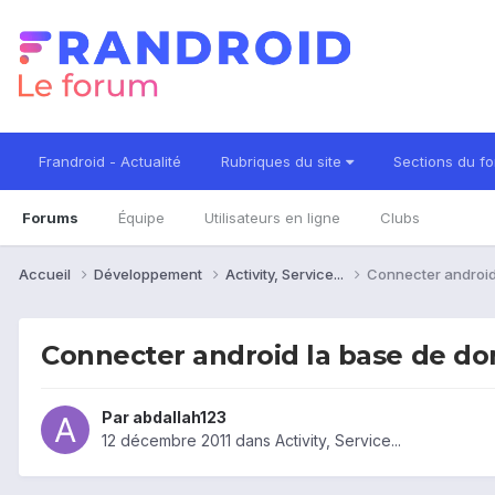
Frandroid - Actualité
Rubriques du site
Sections du f
Forums
Équipe
Utilisateurs en ligne
Clubs
Accueil
Développement
Activity, Service...
Connecter androi
Connecter android la base de d
Par
abdallah123
12 décembre 2011
dans
Activity, Service...