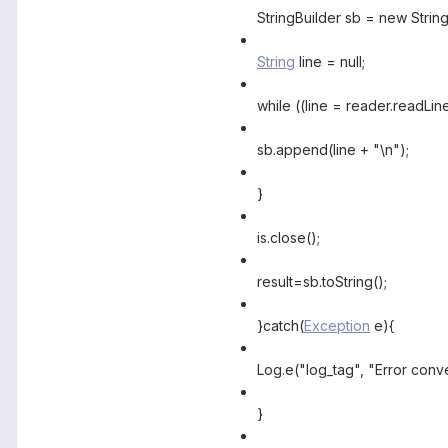
StringBuilder sb = new String
String
line = null;
while ((line = reader.readLine(
sb.append(line + "\n");
}
is.close();
result=sb.toString();
}catch(
Exception
e){
Log.e("log_tag", "Error conver
}