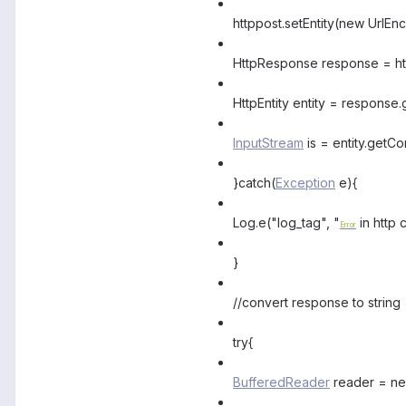
httppost.setEntity(new UrlE
HttpResponse response = htt
HttpEntity entity = response.g
InputStream
is = entity.getCo
}catch(
Exception
e){
Log.e("log_tag", "
in http 
Error
}
//convert response to string
try{
BufferedReader
reader = n