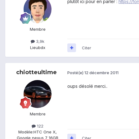
plutôt ici pour en parler :
https://f
Membre
3,9k
Lieu
bdx
Citer
chiotteultime
Posté(e)
12 décembre 2011
oups désolé merci..
Membre
122
Modèle:
HTC One X,
Google nexus 7 16GB
Citer