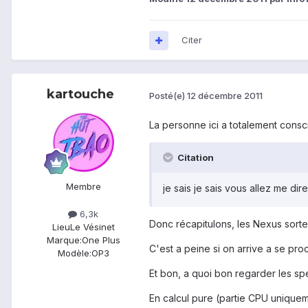
Citer
kartouche
Posté(e)
12 décembre 2011
La personne ici a totalement consci
Citation
Membre
je sais je sais vous allez me dir
6,3k
Donc récapitulons, les Nexus sorte
Lieu
Le Vésinet
Marque:
One Plus
C'est a peine si on arrive a se proc
Modèle:
OP3
Et bon, a quoi bon regarder les sp
En calcul pure (partie CPU uniquem