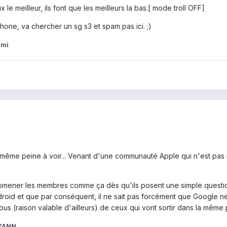
 le meilleur, ils font que les meilleurs la bas.[ mode troll OFF]
one, va chercher un sg s3 et spam pas ici. ;)
ami
de même peine à voir... Venant d'une communauté Apple qui n'est pas 
promener les membres comme ça dès qu'ils posent une simple questi
ndroid et que par conséquent, il ne sait pas forcément que Google 
 (raison valable d'ailleurs) de ceux qui vont sortir dans la même 
oYANN