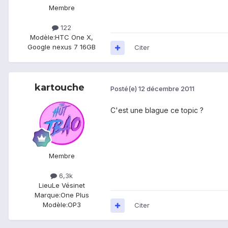
Membre
122
Modèle:
HTC One X,
Google nexus 7 16GB
Citer
kartouche
Posté(e)
12 décembre 2011
C'est une blague ce topic ?
Membre
6,3k
Lieu
Le Vésinet
Marque:
One Plus
Modèle:
OP3
Citer