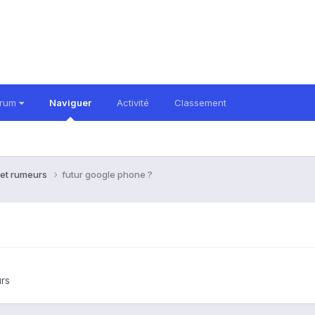
orum
Naviguer
Activité
Classement
 et rumeurs
futur google phone ?
rs