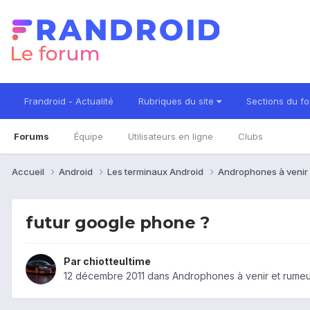
Frandroid - Actualité
Rubriques du site
Sections du f
Forums
Équipe
Utilisateurs en ligne
Clubs
Accueil
Android
Les terminaux Android
Androphones à venir
futur google phone ?
Par
chiotteultime
12 décembre 2011
dans
Androphones à venir et rumeu