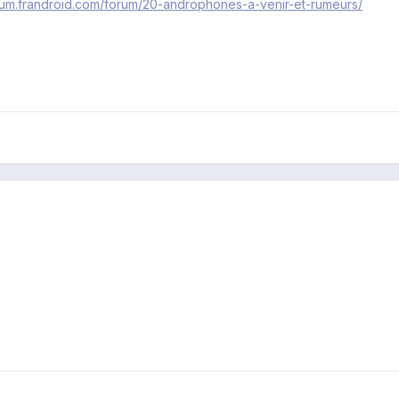
orum.frandroid.com/forum/20-androphones-a-venir-et-rumeurs/