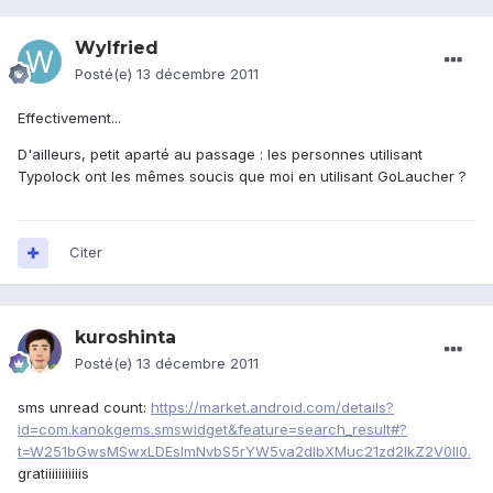
Wylfried
Posté(e)
13 décembre 2011
Effectivement...
D'ailleurs, petit aparté au passage : les personnes utilisant
Typolock ont les mêmes soucis que moi en utilisant GoLaucher ?
Citer
kuroshinta
Posté(e)
13 décembre 2011
sms unread count:
https://market.android.com/details?
id=com.kanokgems.smswidget&feature=search_result#?
t=W251bGwsMSwxLDEsImNvbS5rYW5va2dlbXMuc21zd2lkZ2V0Il0.
gratiiiiiiiiiiis