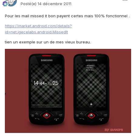
Posté(e)
14 décembre 2011
Pour les mail missed it bon payent certes mais 100% fonctionnel .
https://market.android.com/details?
id=net.igecelabs.android.MissedIt
tien un exemple sur un de mes vieux bureau.