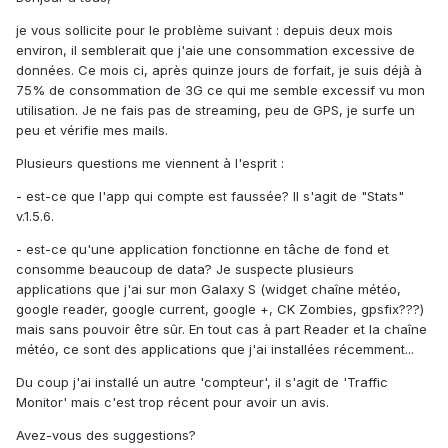
je vous sollicite pour le problème suivant : depuis deux mois
environ, il semblerait que j'aie une consommation excessive de
données. Ce mois ci, après quinze jours de forfait, je suis déjà à
75% de consommation de 3G ce qui me semble excessif vu mon
utilisation. Je ne fais pas de streaming, peu de GPS, je surfe un
peu et vérifie mes mails.
Plusieurs questions me viennent à l'esprit :
- est-ce que l'app qui compte est faussée? Il s'agit de "Stats"
v.1.5.6.
- est-ce qu'une application fonctionne en tâche de fond et
consomme beaucoup de data? Je suspecte plusieurs
applications que j'ai sur mon Galaxy S (widget chaîne météo,
google reader, google current, google +, CK Zombies, gpsfix???)
mais sans pouvoir être sûr. En tout cas à part Reader et la chaîne
météo, ce sont des applications que j'ai installées récemment...
Du coup j'ai installé un autre 'compteur', il s'agit de 'Traffic
Monitor' mais c'est trop récent pour avoir un avis.
Avez-vous des suggestions?