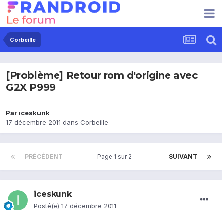
Corbeille
[Problème] Retour rom d'origine avec
G2X P999
Par
iceskunk
17 décembre 2011
dans
Corbeille
PRÉCÉDENT
Page 1 sur 2
SUIVANT
iceskunk
Posté(e)
17 décembre 2011