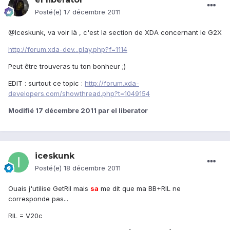
Posté(e)
17 décembre 2011
@Iceskunk, va voir là , c'est la section de XDA concernant le G2X
http://forum.xda-dev...play.php?f=1114
Peut être trouveras tu ton bonheur ;)
EDIT : surtout ce topic :
http://forum.xda-
developers.com/showthread.php?t=1049154
Modifié
17 décembre 2011
par el liberator
iceskunk
Posté(e)
18 décembre 2011
Ouais j'utilise GetRil mais
sa
me dit que ma BB+RIL ne
corresponde pas...
RIL = V20c