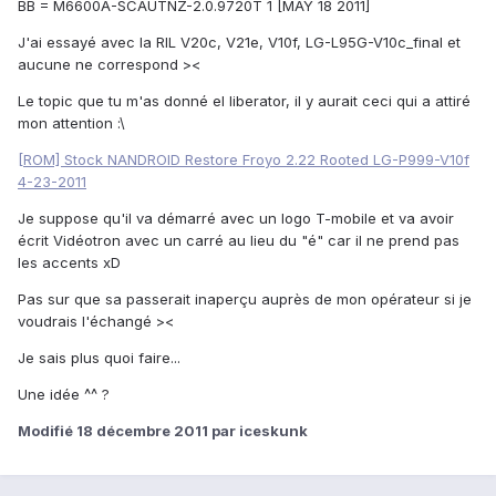
BB = M6600A-SCAUTNZ-2.0.9720T 1 [MAY 18 2011]
J'ai essayé avec la RIL V20c, V21e, V10f, LG-L95G-V10c_final et
aucune ne correspond ><
Le topic que tu m'as donné el liberator, il y aurait ceci qui a attiré
mon attention :\
[ROM] Stock NANDROID Restore Froyo 2.22 Rooted LG-P999-V10f
4-23-2011
Je suppose qu'il va démarré avec un logo T-mobile et va avoir
écrit Vidéotron avec un carré au lieu du "é" car il ne prend pas
les accents xD
Pas sur que sa passerait inaperçu auprès de mon opérateur si je
voudrais l'échangé ><
Je sais plus quoi faire...
Une idée ^^ ?
Modifié
18 décembre 2011
par iceskunk