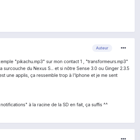
Auteur
ar exemple "pikachu.mp3" sur mon contact 1 , "transformeurs.mp3"
a surcouche du Nexus S... et si nôtre Sense 3.0 ou Ginger 2.3.5
est une applis, ça ressemble trop à l'Iphone et je me sent
otifications" à la racine de la SD en fait, ça suffis ^^