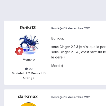
Reiki13
Posté(e)
17 décembre 2011
Bonjour,
sous Ginger 2.3.3 je n'ai que la pe
sous Ginger 2.3.4 , c'est natif sur l
le gère ?
Membre
Merci :)
90
Modèle:
HTC Desire HD
Orange
darkmax
Posté(e)
19 décembre 2011