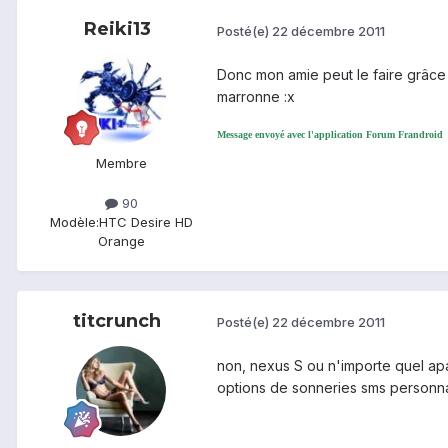
Reiki13
Posté(e)
22 décembre 2011
Donc mon amie peut le faire grâce
marronne :x
Message envoyé avec l'application Forum Frandroid
Membre
90
Modèle:
HTC Desire HD
Orange
titcrunch
Posté(e)
22 décembre 2011
non, nexus S ou n'importe quel apar
options de sonneries sms personnal