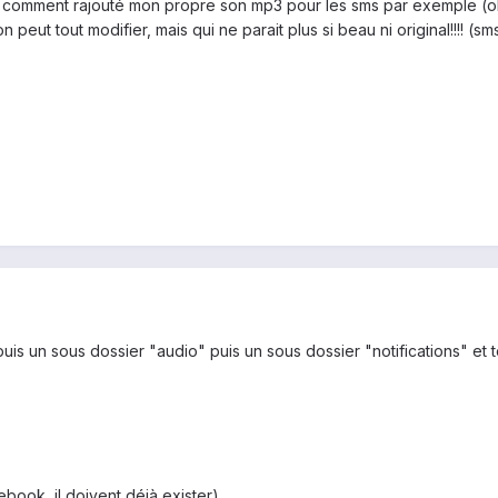
vé comment rajouté mon propre son mp3 pour les sms par exemple (o
on peut tout modifier, mais qui ne parait plus si beau ni original!!!! (
uis un sous dossier "audio" puis un sous dossier "notifications" et 
acebook, il doivent déjà exister)