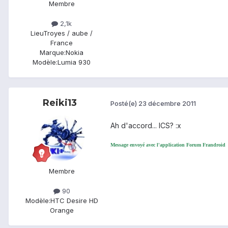
Membre
2,1k
Lieu
Troyes / aube /
France
Marque:
Nokia
Modèle:
Lumia 930
Reiki13
Posté(e)
23 décembre 2011
Ah d'accord... ICS? :x
Message envoyé avec l'application Forum Frandroid
Membre
90
Modèle:
HTC Desire HD
Orange