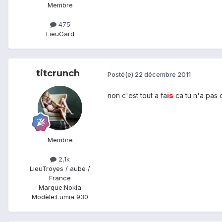
Membre
475
Lieu
Gard
titcrunch
Posté(e)
22 décembre 2011
non c'est tout a fa
is
ca tu n'a pas d
Membre
2,1k
Lieu
Troyes / aube /
France
Marque:
Nokia
Modèle:
Lumia 930