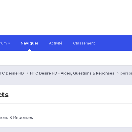
orum
Naviguer
Activité
Classement
TC Desire HD
HTC Desire HD - Aides, Questions & Réponses
person
cts
tions & Réponses