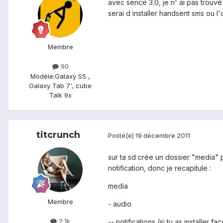
avec sence 3.0, je n' ai pas trou
serai d installer handsent sms ou l'
Membre
90
Modèle:
Galaxy S5 ,
Galaxy Tab 7', cube
Talk 9x
titcrunch
Posté(e)
19 décembre 2011
sur ta sd crée un dossier "media" p
notification, donc je recapitule :
media
Membre
- audio
2,1k
-- notifications (si tu as installer f