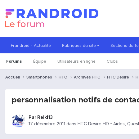
Frandroid - Actualité
Rubriques du site
Sections du f
Forums
Équipe
Utilisateurs en ligne
Clubs
Accueil
Smartphones
HTC
Archives HTC
HTC Desire
H
personnalisation notifs de conta
Par
Reiki13
17 décembre 2011
dans
HTC Desire HD - Aides, Ques