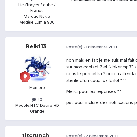
Lieu
Troyes / aube /
France
Marque:
Nokia
Modèle:
Lumia 930
Reiki13
Posté(e)
21 décembre 2011
non mais en fait je me suis mal fai
sur mon contact 2 et "Joker.mp3" su
nous le permettra ? oui en attendan
stérile d'un coup :xx lolilol ^^"
Membre
Merci pour les réponses ^^
90
ps : pour inclure des notifications 
Modèle:
HTC Desire HD
Orange
titcrunch
Posté(e)
22 décembre 2011