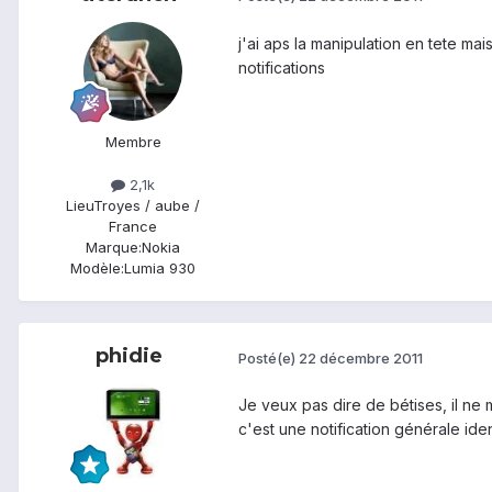
j'ai aps la manipulation en tete ma
notifications
Membre
2,1k
Lieu
Troyes / aube /
France
Marque:
Nokia
Modèle:
Lumia 930
phidie
Posté(e)
22 décembre 2011
Je veux pas dire de bétises, il ne
c'est une notification générale ide