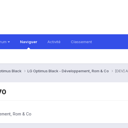
orum
Naviguer
Activité
Classement
ptimus Black
LG Optimus Black - Développement, Rom & Co
[DEV] 
70
ement, Rom & Co