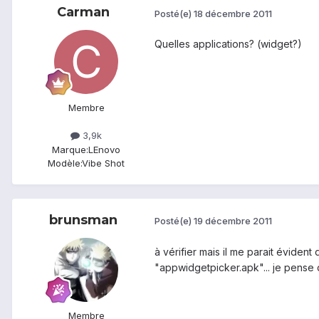
Carman
Posté(e)
18 décembre 2011
Quelles applications? (widget?)
Membre
3,9k
Marque:
LEnovo
Modèle:
Vibe Shot
brunsman
Posté(e)
19 décembre 2011
à vérifier mais il me parait éviden
"appwidgetpicker.apk"... je pense 
Membre