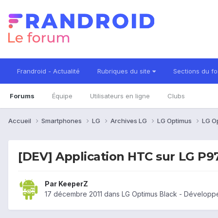
Frandroid - Actualité
Rubriques du site
Sections du f
Forums
Équipe
Utilisateurs en ligne
Clubs
Accueil
Smartphones
LG
Archives LG
LG Optimus
LG O
[DEV] Application HTC sur LG P9
Par
KeeperZ
17 décembre 2011
dans
LG Optimus Black - Développ