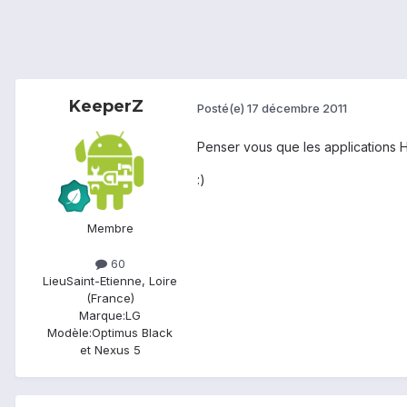
KeeperZ
Posté(e)
17 décembre 2011
Penser vous que les applications 
:)
Membre
60
Lieu
Saint-Etienne, Loire
(France)
Marque:
LG
Modèle:
Optimus Black
et Nexus 5