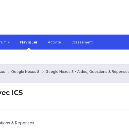
orum
Naviguer
Activité
Classement
xus
Google Nexus S
Google Nexus S - Aides, Questions & Réponse
vec ICS
stions & Réponses