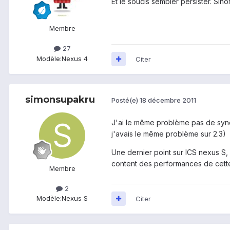
Et le soucis sembler persister. Si
Membre
27
Modèle:
Nexus 4
Citer
simonsupakru
Posté(e)
18 décembre 2011
J'ai le même problème pas de synchr
j'avais le même problème sur 2.3)
Une dernier point sur ICS nexus S,
content des performances de cette
Membre
2
Modèle:
Nexus S
Citer