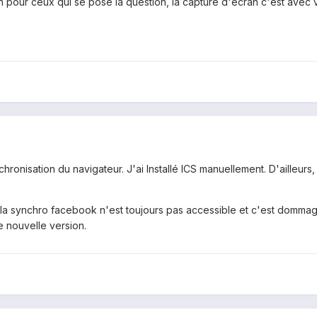
non pour ceux qui se pose la question, la capture d'écran c'est ave
onisation du navigateur. J'ai Installé ICS manuellement. D'ailleurs,
 la synchro facebook n'est toujours pas accessible et c'est dommage
 nouvelle version.