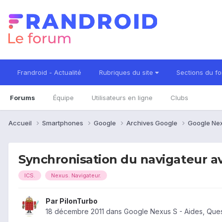
Frandroid - Actualité
Rubriques du site
Sections du f
Forums
Équipe
Utilisateurs en ligne
Clubs
Accueil
Smartphones
Google
Archives Google
Google Ne
Synchronisation du navigateur a
ICS.
Nexus. Navigateur.
Par
PilonTurbo
18 décembre 2011
dans
Google Nexus S - Aides, Que