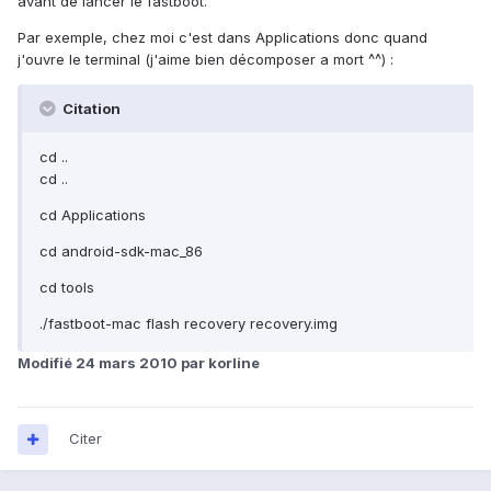
avant de lancer le fastboot.
Par exemple, chez moi c'est dans Applications donc quand
j'ouvre le terminal (j'aime bien décomposer a mort ^^) :
Citation
cd ..
cd ..
cd Applications
cd android-sdk-mac_86
cd tools
./fastboot-mac flash recovery recovery.img
Modifié
24 mars 2010
par korline
Citer