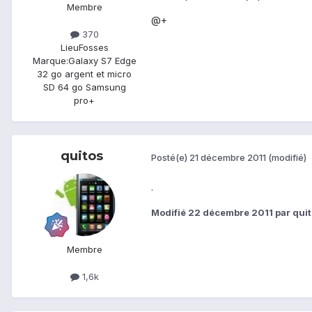
Membre
@+
370
Lieu
Fosses
Marque:
Galaxy S7 Edge
32 go argent et micro
SD 64 go Samsung
pro+
quitos
Posté(e)
21 décembre 2011
(modifié)
.
Modifié
22 décembre 2011
par qui
Membre
1,6k