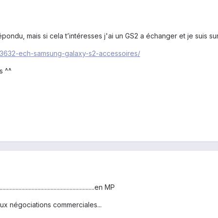
pondu, mais si cela t’intéresses j'ai un GS2 a échanger et je suis sur
c/83632-ech-samsung-galaxy-s2-accessoires/
s ^^
.................................................en MP
aux négociations commerciales...