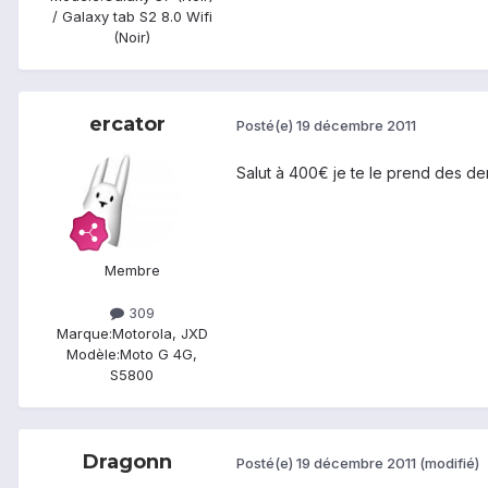
/ Galaxy tab S2 8.0 Wifi
(Noir)
ercator
Posté(e)
19 décembre 2011
Salut à 400€ je te le prend des dem
Membre
309
Marque:
Motorola, JXD
Modèle:
Moto G 4G,
S5800
Dragonn
Posté(e)
19 décembre 2011
(modifié)