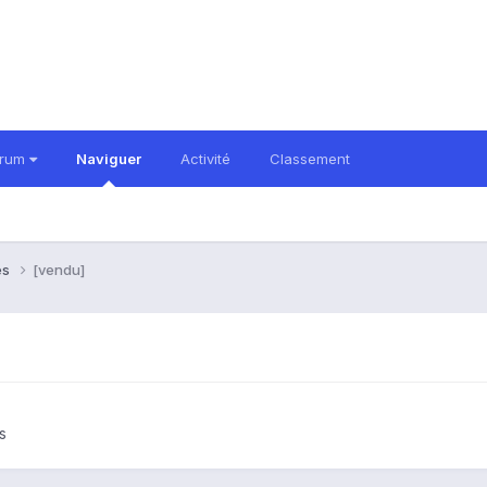
orum
Naviguer
Activité
Classement
es
[vendu]
s