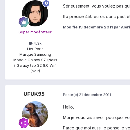
Sérieusement, vous voulez pas qui
Il a précisé 450 euros donc peut ê
Modifié
19 décembre 2011
par Alér
Super modérateur
4,3k
Lieu
Paris
Marque:
Samsung
Modèle:
Galaxy S7 (Noir)
/ Galaxy tab S2 8.0 Wifi
(Noir)
UFUK95
Posté(e)
21 décembre 2011
Hello,
Moi je voudrais savoir pourquoi vo
Parce que moi aussi je pense le ve