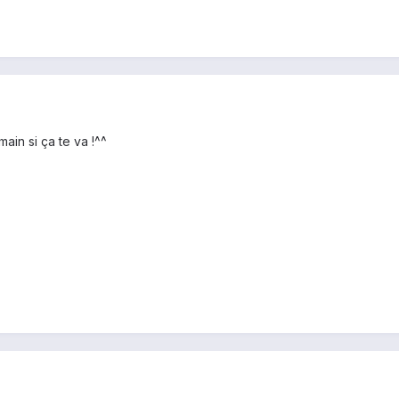
ain si ça te va !^^