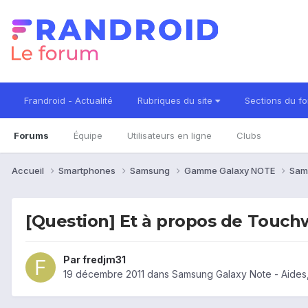
Frandroid - Actualité
Rubriques du site
Sections du f
Forums
Équipe
Utilisateurs en ligne
Clubs
Accueil
Smartphones
Samsung
Gamme Galaxy NOTE
Sam
[Question] Et à propos de Touchw
Par
fredjm31
19 décembre 2011
dans
Samsung Galaxy Note - Aides