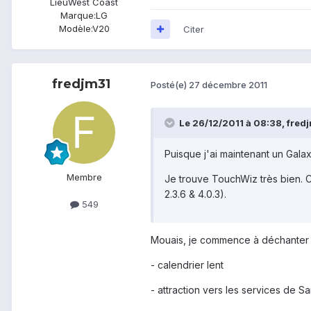
Lieu
West Coast
Marque:
LG
Modèle:
V20
Citer
fredjm31
Posté(e)
27 décembre 2011
Le 26/12/2011 à 08:38, fredjm
Puisque j'ai maintenant un Gala
Membre
Je trouve TouchWiz très bien. C
2.3.6 & 4.0.3).
549
Mouais, je commence à déchanter 
- calendrier lent
- attraction vers les services de 