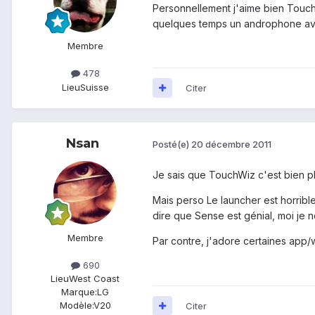
Personnellement j'aime bien Touch
quelques temps un androphone ave
Membre
478
Lieu
Suisse
Citer
Nsan
Posté(e)
20 décembre 2011
Je sais que TouchWiz c'est bien pl
Mais perso Le launcher est horribl
dire que Sense est génial, moi je n
Membre
Par contre, j'adore certaines app
690
Lieu
West Coast
Marque:
LG
Modèle:
V20
Citer