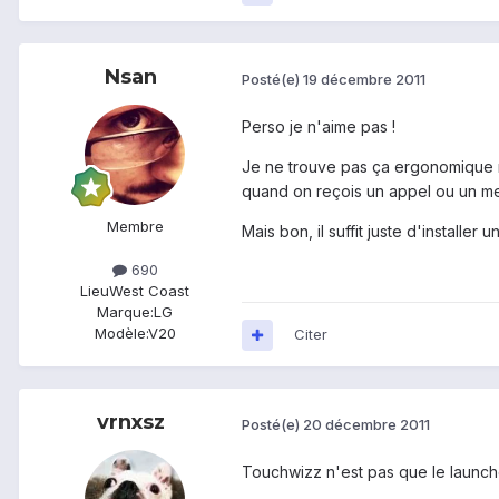
Nsan
Posté(e)
19 décembre 2011
Perso je n'aime pas !
Je ne trouve pas ça ergonomique ni
quand on reçois un appel ou un m
Membre
Mais bon, il suffit juste d'installer 
690
Lieu
West Coast
Marque:
LG
Modèle:
V20
Citer
vrnxsz
Posté(e)
20 décembre 2011
Touchwizz n'est pas que le launch