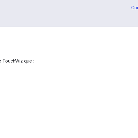
Co
de TouchWiz que :