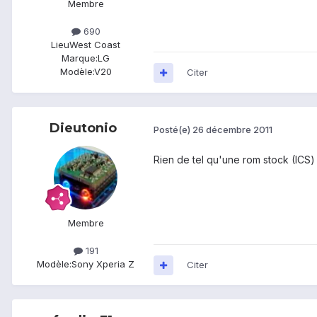
Membre
690
Lieu
West Coast
Marque:
LG
Modèle:
V20
Citer
Dieutonio
Posté(e)
26 décembre 2011
Rien de tel qu'une rom stock (ICS)
Membre
191
Modèle:
Sony Xperia Z
Citer