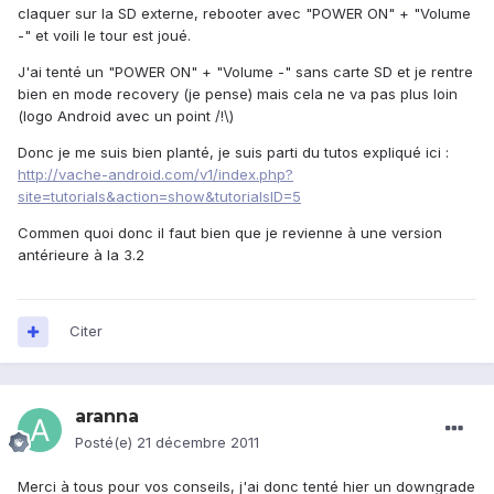
claquer sur la SD externe, rebooter avec "POWER ON" + "Volume
-" et voili le tour est joué.
J'ai tenté un "POWER ON" + "Volume -" sans carte SD et je rentre
bien en mode recovery (je pense) mais cela ne va pas plus loin
(logo Android avec un point /!\)
Donc je me suis bien planté, je suis parti du tutos expliqué ici :
http://vache-android.com/v1/index.php?
site=tutorials&action=show&tutorialsID=5
Commen quoi donc il faut bien que je revienne à une version
antérieure à la 3.2
Citer
aranna
Posté(e)
21 décembre 2011
Merci à tous pour vos conseils, j'ai donc tenté hier un downgrade