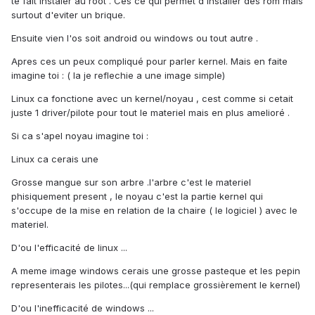
te fait instaler au root . Ces ce qui permet d'installer des rom mais
surtout d'eviter un brique.
Ensuite vien l'os soit android ou windows ou tout autre .
Apres ces un peux compliqué pour parler kernel. Mais en faite
imagine toi : ( la je reflechie a une image simple)
Linux ca fonctione avec un kernel/noyau , cest comme si cetait
juste 1 driver/pilote pour tout le materiel mais en plus amelioré .
Si ca s'apel noyau imagine toi :
Linux ca cerais une
Grosse mangue sur son arbre .l'arbre c'est le materiel
phisiquement present , le noyau c'est la partie kernel qui
s'occupe de la mise en relation de la chaire ( le logiciel ) avec le
materiel.
D'ou l'efficacité de linux ...
A meme image windows cerais une grosse pasteque et les pepin
representerais les pilotes...(qui remplace grossièrement le kernel)
D'ou l'inefficacité de windows ...