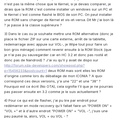
n'est pas la même chose que le Kernel, si je devais comparer, je
dirais que la ROM c'est comme installer un windows sur un PC et
le Kernel c'est comme flashé le BIOS de son PC. On peut installer
une ROM sans changer de Kernel et vis-et-versa. Dit Mr j'ai bon là
? je passe à la classe supérieure ?
3) Dans le cas ou je souhaite mettre une ROM alternative (donc je
place le fichier ZIP sur une carte externe, arrêt de la tablette,
redemarrage avec appuie sur VOL-, je Wipe tout pour faire un
bon gros ménage) comment revenir ensuite à la ROM Stock (que
je n'ai pas pu sauvegarder car en HC 3.2 et donc pas rooté et
donc pas de Nandroid) ? J'ai vu qu'il y avait de dispo sur
http://forum.xda-developers.com/showpost.php?
p=15456233&postcount=1
deux ROM mais sont elles les ROM
d'origine comme lors du déballage de mon ICONIA ? A quoi
correspond ces deux versions, y'a une "22" et une "38" ?
Pourquoi est ce écrit (No OTA), cela signifie t'il que je ne pourrais
pas passer ensuite en 3.2 comme je le suis actuellement ?
4) Pour ce qui est de flasher, j'ai pu lire par endroit pour
redémarrer en mode recovery qu'il fallait faire un "POWER ON" +
"VOL +" et à d'autre endroit "POWER ON" + "VOL -", j'suis une
peu paumé la, alors, VOL + ou VOL - ?