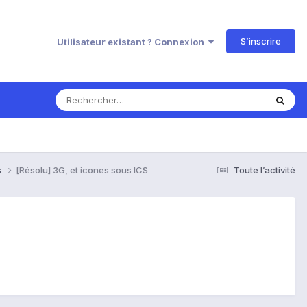
S’inscrire
Utilisateur existant ? Connexion
s
[Résolu] 3G, et icones sous ICS
Toute l’activité