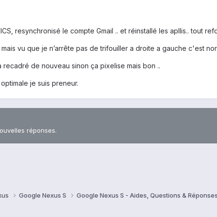
ICS, resynchronisé le compte Gmail .. et réinstallé les apllis.. tout 
s vu que je n’arrête pas de trifouiller a droite a gauche c'est nor
à recadré de nouveau sinon ça pixelise mais bon ..
e optimale je suis preneur.
nouvelles réponses.
xus
Google Nexus S
Google Nexus S - Aides, Questions & Réponse