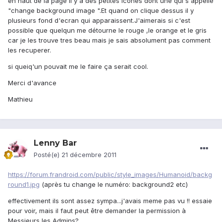
en haut de la page il y a des petites icones dont une qui s'appelle
"change background image ".Et quand on clique dessus il y
plusieurs fond d'ecran qui apparaissent.J'aimerais si c'est
possible que quelqun me détourne le rouge ,le orange et le gris
car je les trouve tres beau mais je sais absolument pas comment
les recuperer.
si queiq'un pouvait me le faire ça serait cool.
Merci d'avance
Mathieu
Lenny Bar
Posté(e)
21 décembre 2011
https://forum.frandroid.com/public/style_images/Humanoid/backg
round1.jpg
(après tu change le numéro: background2 etc)
effectivement ils sont assez sympa...j'avais meme pas vu !! essaie
pour voir, mais il faut peut être demander la permission à
Messieurs les Admins?