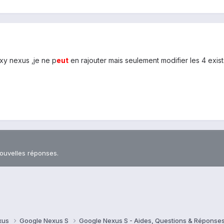
axy nexus ,je ne p
eu
t
en rajouter mais seulement modifier les 4 exist
nouvelles réponses.
xus
Google Nexus S
Google Nexus S - Aides, Questions & Réponse