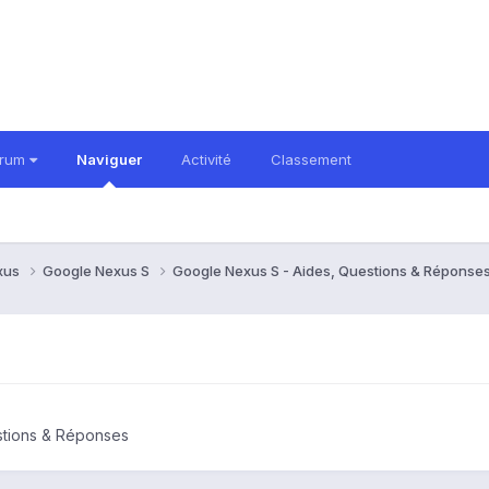
orum
Naviguer
Activité
Classement
xus
Google Nexus S
Google Nexus S - Aides, Questions & Réponse
stions & Réponses