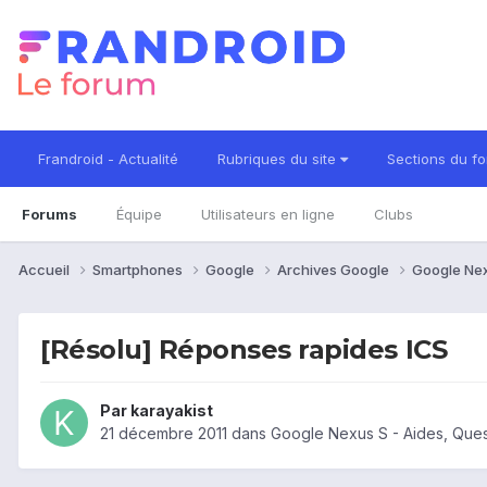
Frandroid - Actualité
Rubriques du site
Sections du f
Forums
Équipe
Utilisateurs en ligne
Clubs
Accueil
Smartphones
Google
Archives Google
Google Ne
[Résolu] Réponses rapides ICS
Par
karayakist
21 décembre 2011
dans
Google Nexus S - Aides, Que