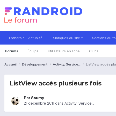
Frandroid - Actualité
Rubriques du site
Sections du f
Forums
Équipe
Utilisateurs en ligne
Clubs
Accueil
Développement
Activity, Service...
ListView accès plu
ListView accès plusieurs fois
Par
Soumy
21 décembre 2011
dans
Activity, Service...