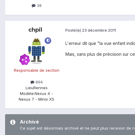
38
chpil
Posté(e)
23 décembre 2011
L'erreur dit que "la vue enfant indi
Mais, sans plus de précision sur ce 
Responsable de section
894
Lieu
Rennes
Modèle:
Nexus 4 -
Nexus 7 - Minix X5
Archivé
Ce sujet est désormais archivé et ne peut plus recevoir de 