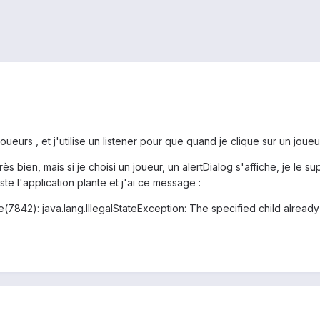
oueurs , et j'utilise un listener pour que quand je clique sur un joueur 
ès bien, mais si je choisi un joueur, un alertDialog s'affiche, je l
iste l'application plante et j'ai ce message :
e(7842): java.lang.IllegalStateException: The specified child alread