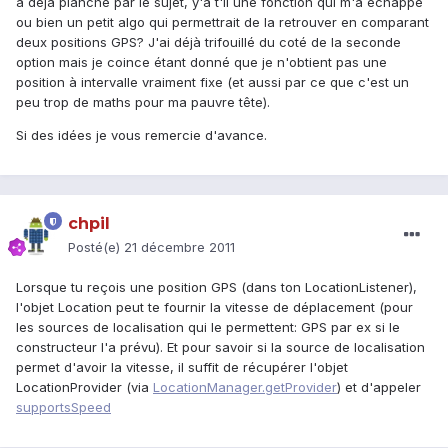
à déjà planché par le sujet, y'a t'il une fonction qui m'a échappé
ou bien un petit algo qui permettrait de la retrouver en comparant
deux positions GPS? J'ai déjà trifouillé du coté de la seconde
option mais je coince étant donné que je n'obtient pas une
position à intervalle vraiment fixe (et aussi par ce que c'est un
peu trop de maths pour ma pauvre tête).
Si des idées je vous remercie d'avance.
chpil
Posté(e)
21 décembre 2011
Lorsque tu reçois une position GPS (dans ton LocationListener),
l'objet Location peut te fournir la vitesse de déplacement (pour
les sources de localisation qui le permettent: GPS par ex si le
constructeur l'a prévu). Et pour savoir si la source de localisation
permet d'avoir la vitesse, il suffit de récupérer l'objet
LocationProvider (via
LocationManager.getProvider
) et d'appeler
supportsSpeed