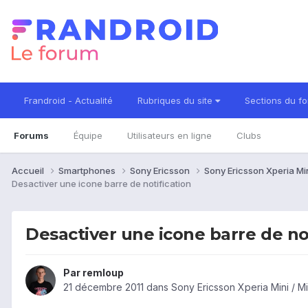
Frandroid - Actualité
Rubriques du site
Sections du f
Forums
Équipe
Utilisateurs en ligne
Clubs
Accueil
Smartphones
Sony Ericsson
Sony Ericsson Xperia Min
Desactiver une icone barre de notification
Desactiver une icone barre de no
Par
remloup
21 décembre 2011
dans
Sony Ericsson Xperia Mini / M