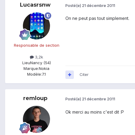
Lucasrsnw
Posté(e)
21 décembre 2011
On ne peut pas tout simplement.
Responsable de section
3,2k
Lieu
Nancy (54)
Marque:
Nokia
Modèle:
7.1
Citer
remloup
Posté(e)
21 décembre 2011
Ok merci au moins c'est dit :P