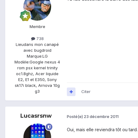
Membre
738
Lieu
dans mon canapé
avec bugdroid
Marque:
LG
Modèle:
Google nexus 4
rom psx kernel trinity
oc1.8ghz, Acer liquide
E2, E1 et E350, Sony
sk17i black, Arnova 10g
g3
Citer
Lucasrsnw
Posté(e)
23 décembre 2011
Oui, mais elle reviendra tôt ou tard.