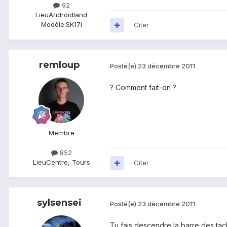
92
Lieu
Androidland
Modèle:
SK17i
Citer
remloup
Posté(e)
23 décembre 2011
? Comment fait-on ?
Membre
852
Lieu
Centre, Tours
Citer
sylsensei
Posté(e)
23 décembre 2011
Tu fais descendre la barre des tache 