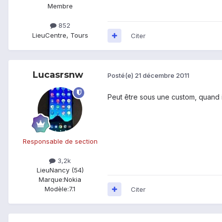
Membre
852
Lieu
Centre, Tours
Citer
Lucasrsnw
Posté(e)
21 décembre 2011
Peut être sous une custom, quand il
Responsable de section
3,2k
Lieu
Nancy (54)
Marque:
Nokia
Modèle:
7.1
Citer