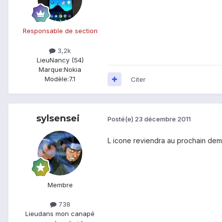
Responsable de section
3,2k
Lieu
Nancy (54)
Marque:
Nokia
Modèle:
7.1
Citer
sylsensei
Posté(e)
23 décembre 2011
L icone reviendra au prochain dem
Membre
738
Lieu
dans mon canapé