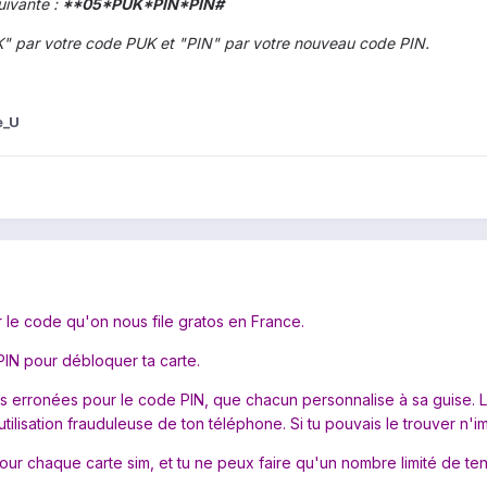
uivante :
**05*PUK*PIN*PIN#
" par votre code PUK et "PIN" par votre nouveau code PIN.
e_U
r le code qu'on nous file gratos en France.
PIN pour débloquer ta carte.
ves erronées pour le code PIN, que chacun personnalise à sa guise.
lisation frauduleuse de ton téléphone. Si tu pouvais le trouver n'impo
pour chaque carte sim, et tu ne peux faire qu'un nombre limité de tent