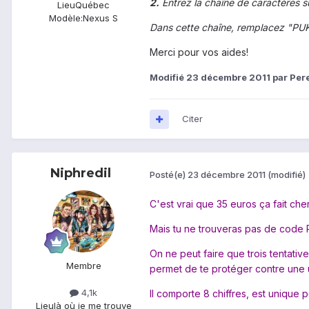
2.
Entrez la chaîne de caractères s
Lieu
Québec
Modèle:
Nexus S
Dans cette chaîne, remplacez "PUK
Merci pour vos aides!
Modifié
23 décembre 2011
par Per
Citer
Niphredil
Posté(e)
23 décembre 2011
(modifié)
C'est vrai que 35 euros ça fait che
Mais tu ne trouveras pas de code 
On ne peut faire que trois tentati
Membre
permet de te protéger contre une uti
4,1k
Il comporte 8 chiffres, est unique 
Lieu
là où je me trouve