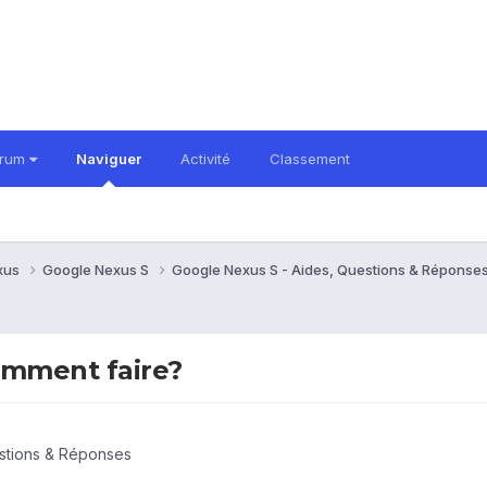
orum
Naviguer
Activité
Classement
xus
Google Nexus S
Google Nexus S - Aides, Questions & Réponse
comment faire?
stions & Réponses