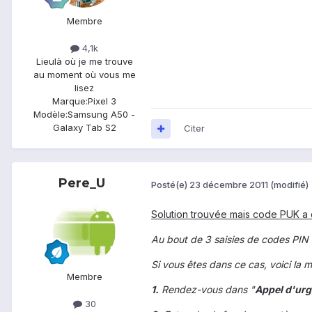
Membre
4,1k
Lieu
là où je me trouve
au moment où vous me
lisez
Marque:
Pixel 3
Modèle:
Samsung A50 -
Galaxy Tab S2
Citer
Pere_U
Posté(e)
23 décembre 2011
(modifié)
Solution trouvée mais code PUK a
Au bout de 3 saisies de codes PIN 
Si vous êtes dans ce cas, voici la m
Membre
1.
Rendez-vous dans "
Appel d'ur
30