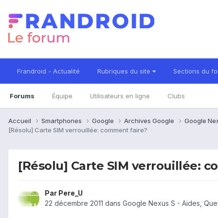
Frandroid - Actualité
Rubriques du site
Sections du f
Forums
Équipe
Utilisateurs en ligne
Clubs
Accueil
Smartphones
Google
Archives Google
Google Ne
[Résolu] Carte SIM verrouillée: comment faire?
[Résolu] Carte SIM verrouillée: 
Par
Pere_U
22 décembre 2011
dans
Google Nexus S - Aides, Que