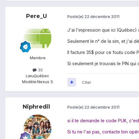
Pere_U
Posté(e)
22 décembre 2011
J'ai l'impression que ici (Québec) c
Seulement le n° de la sim, et j'ai 
Il facture 35$ pour ce foutu code 
Membre
Si seulement je trouvais le PIN qui 
30
Lieu
Québec
Modèle:
Nexus S
Citer
Niphredil
Posté(e)
22 décembre 2011
si il te demande le code PUK, c'est
Si tu ne l'as pas, contacte ton opér