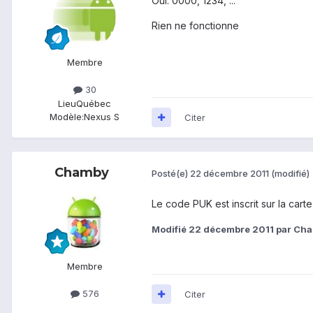
Oui: 0000, 1234, ...
Rien ne fonctionne
Membre
30
Lieu
Québec
Modèle:
Nexus S
Citer
Chamby
Posté(e)
22 décembre 2011
(modifié)
Le code PUK est inscrit sur la cart
Modifié
22 décembre 2011
par Ch
Membre
576
Citer