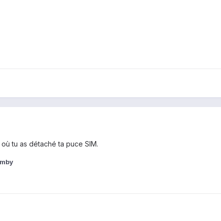
e où tu as détaché ta puce SIM.
amby