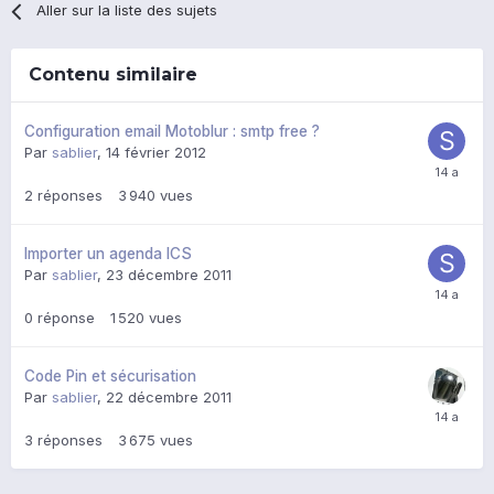
Aller sur la liste des sujets
Contenu similaire
Configuration email Motoblur : smtp free ?
Par
sablier
,
14 février 2012
2
réponses
3 940
vues
Importer un agenda ICS
Par
sablier
,
23 décembre 2011
0
réponse
1 520
vues
Code Pin et sécurisation
Par
sablier
,
22 décembre 2011
3
réponses
3 675
vues