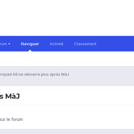
orum
Naviguer
Activité
Classement
ropad A8 ne démarre plus après MàJ
s MàJ
sur le forum