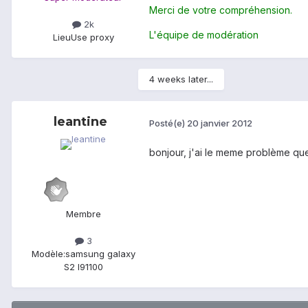
Merci de votre compréhension.
2k
L'équipe de modération
Lieu
Use proxy
4 weeks later...
leantine
Posté(e)
20 janvier 2012
bonjour, j'ai le meme problème que
Membre
3
Modèle:
samsung galaxy
S2 I91100