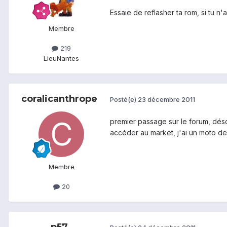
Essaie de reflasher ta rom, si tu n
Membre
219
Lieu
Nantes
coralicanthrope
Posté(e)
23 décembre 2011
premier passage sur le forum, déso
accéder au market, j'ai un moto defy
Membre
20
p57