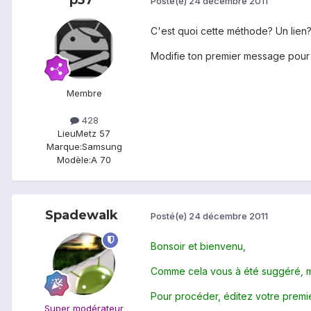
Posté(e)
24 décembre 2011
C'est quoi cette méthode? Un lien
Modifie ton premier message pour ch
Membre
428
Lieu
Metz 57
Marque:
Samsung
Modèle:
A 70
Spadewalk
Posté(e)
24 décembre 2011
Bonsoir et bienvenu,
Comme cela vous à été suggéré, merc
Pour procéder, éditez votre premie
Super modérateur