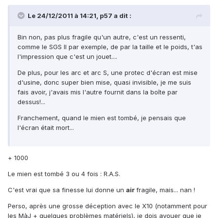
Le 24/12/2011 à 14:21, p57 a dit :
Bin non, pas plus fragile qu'un autre, c'est un ressenti,
comme le SGS II par exemple, de par la taille et le poids, t'as
l'impression que c'est un jouet....
De plus, pour les arc et arc S, une protec d'écran est mise
d'usine, donc super bien mise, quasi invisible, je me suis
fais avoir, j'avais mis l'autre fournit dans la boîte par
dessus!...
Franchement, quand le mien est tombé, je pensais que
l'écran était mort...
+ 1000
Le mien est tombé 3 ou 4 fois : R.A.S.
C'est vrai que sa finesse lui donne un
air
fragile, mais... nan !
Perso, après une grosse déception avec le X10 (notamment pour
les MàJ + quelques problèmes matériels), je dois avouer que je