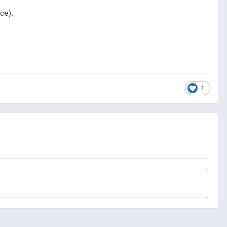
ce).
1