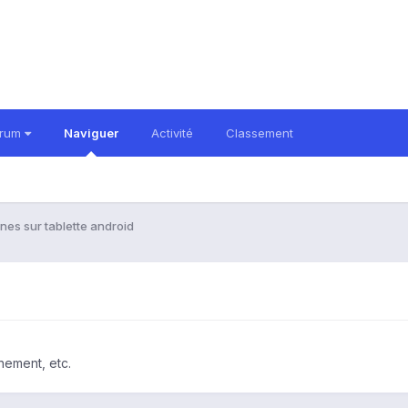
orum
Naviguer
Activité
Classement
unes sur tablette android
nement, etc.