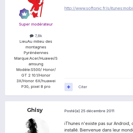
http://www.softonic.fr/s/itunes:mob
Super modérateur
7,8k
Lieu
Au milieu des
montagnes
Pyrénéennes
Marque:
Acer/Huawei/S
amsung
Modèle:
S500/ Honor/
GT 2 10.1/Honor
3X/Honor 6X/huawei
P30, pixel 8 pro
Citer
Ghisy
Posté(e)
25 décembre 2011
iThunes n'existe pas sur Android, c
installé. Bienvenue dans leur mond