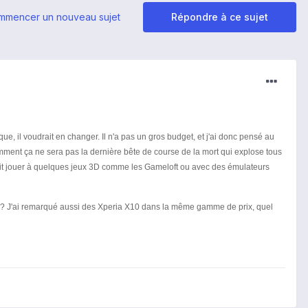
mmencer un nouveau sujet
Répondre à ce sujet
e, il voudrait en changer. Il n'a pas un gros budget, et j'ai donc pensé au
demment ça ne sera pas la dernière bête de course de la mort qui explose tous
imerait jouer à quelques jeux 3D comme les Gameloft ou avec des émulateurs
aire? J'ai remarqué aussi des Xperia X10 dans la même gamme de prix, quel