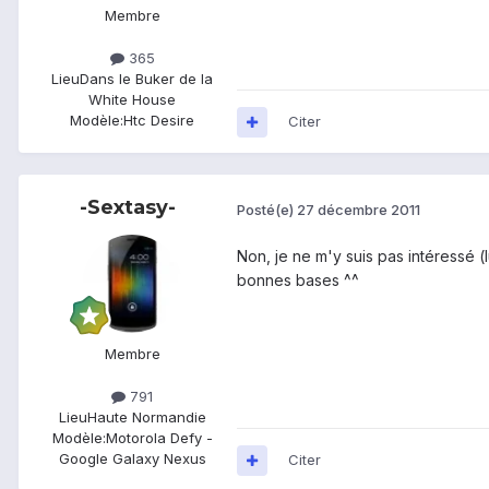
Membre
365
Lieu
Dans le Buker de la
White House
Modèle:
Htc Desire
Citer
-Sextasy-
Posté(e)
27 décembre 2011
Non, je ne m'y suis pas intéressé (
bonnes bases ^^
Membre
791
Lieu
Haute Normandie
Modèle:
Motorola Defy -
Google Galaxy Nexus
Citer