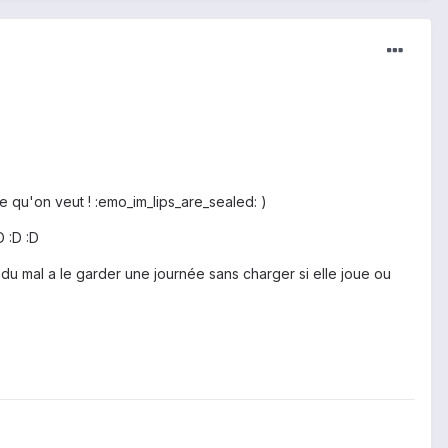
 ce qu'on veut ! :emo_im_lips_are_sealed: )
D :D :D
 du mal a le garder une journée sans charger si elle joue ou