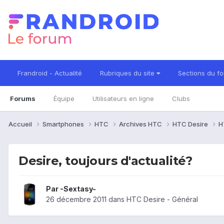
Frandroid - Actualité
Rubriques du site
Sections du f
Forums
Équipe
Utilisateurs en ligne
Clubs
Accueil
Smartphones
HTC
Archives HTC
HTC Desire
H
Desire, toujours d'actualité?
Par
-Sextasy-
26 décembre 2011
dans
HTC Desire - Général