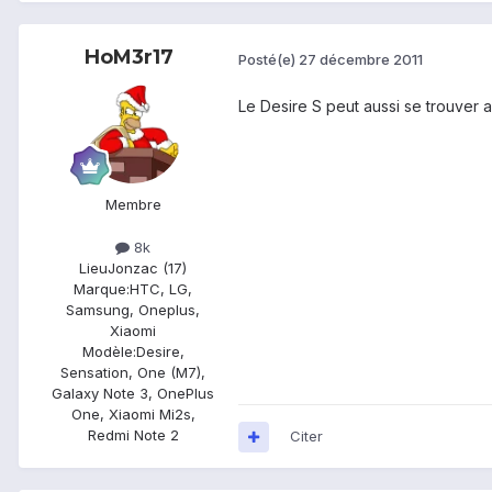
HoM3r17
Posté(e)
27 décembre 2011
Le Desire S peut aussi se trouver aux
Membre
8k
Lieu
Jonzac (17)
Marque:
HTC, LG,
Samsung, Oneplus,
Xiaomi
Modèle:
Desire,
Sensation, One (M7),
Galaxy Note 3, OnePlus
One, Xiaomi Mi2s,
Redmi Note 2
Citer