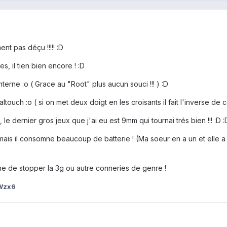
ent pas déçu !!!!! :D
s, il tien bien encore ! :D
nterne :o ( Grace au "Root" plus aucun souci !!! ) :D
altouch :o ( si on met deux doigt en les croisants il fait l'inverse de
 le dernier gros jeux que j'ai eu est 9mm qui tournai trés bien !!! :D :
 mais il consomne beaucoup de batterie ! (Ma soeur en a un et elle a
 de stopper la 3g ou autre conneries de genre !
Wzx6