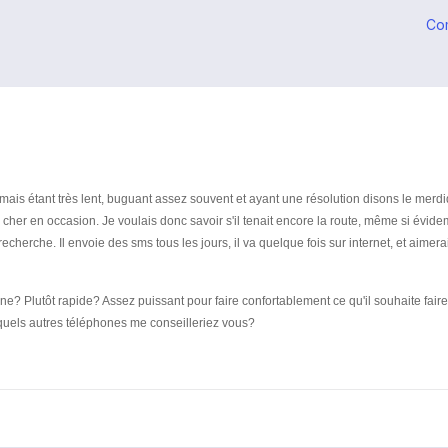
Co
ais étant très lent, buguant assez souvent et ayant une résolution disons le merdiqu
p cher en occasion. Je voulais donc savoir s'il tenait encore la route, même si évi
 recherche. Il envoie des sms tous les jours, il va quelque fois sur internet, et a
one? Plutôt rapide? Assez puissant pour faire confortablement ce qu'il souhaite f
 quels autres téléphones me conseilleriez vous?