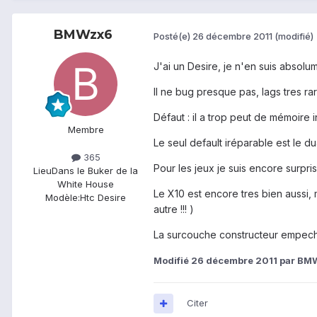
BMWzx6
Posté(e)
26 décembre 2011
(modifié)
J'ai un Desire, je n'en suis absolum
Il ne bug presque pas, lags tres rare
Défaut : il a trop peut de mémoire i
Membre
Le seul default iréparable est le du
365
Pour les jeux je suis encore surpris,
Lieu
Dans le Buker de la
White House
Le X10 est encore tres bien aussi,
Modèle:
Htc Desire
autre !!! )
La surcouche constructeur empeche
Modifié
26 décembre 2011
par BM
Citer