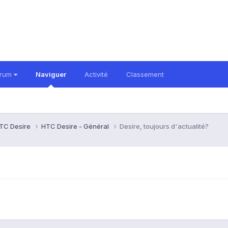
orum
Naviguer
Activité
Classement
TC Desire
HTC Desire - Général
Desire, toujours d'actualité?