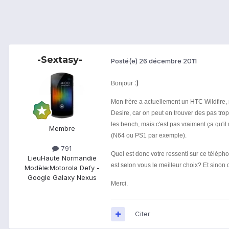
-Sextasy-
Posté(e)
26 décembre 2011
:)
Bonjour
Mon frère a actuellement un HTC Wildfire, m
Desire, car on peut en trouver des pas tro
les bench, mais c'est pas vraiment ça qu'il
Membre
(N64 ou PS1 par exemple).
791
Quel est donc votre ressenti sur ce téléph
Lieu
Haute Normandie
est selon vous le meilleur choix? Et sinon
Modèle:
Motorola Defy -
Google Galaxy Nexus
Merci.
Citer