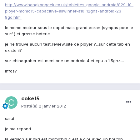
http://www.hongkongeek.co.uk/tablettes-google-android/829-10-
ployer-momo15-capacitive-allwinner-a10-12ghz-android-23-
8go.html
le meme moteur sous le capot mais grand ecran (sympas pour le
surf ) et grosse baterie
je ne trouve aucun test,review,site de ployer ?...sur cette tab en
existe il?
sur chinagraber est mentione un android 4 et cpu a 1.5ghz....
infos?
coke15
Posté(e)
2 janvier 2012
salut
je me repond
la version sur hkg est momo15N c est a dire avec un bouton