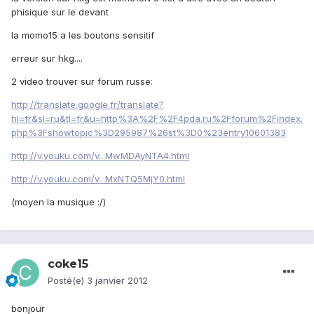
phisique sur le devant
la momo15 a les boutons sensitif
erreur sur hkg....
2 video trouver sur forum russe:
http://translate.google.fr/translate?
hl=fr&sl=ru&tl=fr&u=http%3A%2F%2F4pda.ru%2Fforum%2Findex.
php%3Fshowtopic%3D295987%26st%3D0%23entry10601383
http://v.youku.com/v...MwMDAyNTA4.html
http://v.youku.com/v...MxNTQ5MjY0.html
(moyen la musique :/)
coke15
Posté(e)
3 janvier 2012
bonjour