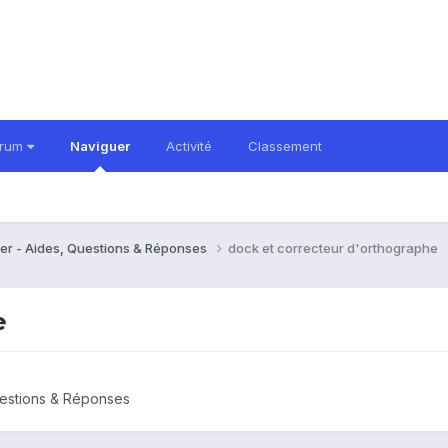
orum
Naviguer
Activité
Classement
er - Aides, Questions & Réponses
dock et correcteur d'orthographe
e
uestions & Réponses