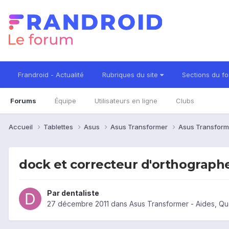
Frandroid - Actualité
Rubriques du site
Sections du f
Forums
Équipe
Utilisateurs en ligne
Clubs
Accueil
Tablettes
Asus
Asus Transformer
Asus Transform
dock et correcteur d'orthograph
Par
dentaliste
27 décembre 2011
dans
Asus Transformer - Aides, Q