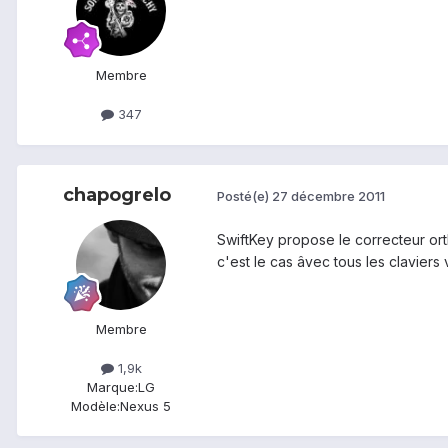
Membre
347
chapogrelo
Posté(e)
27 décembre 2011
SwiftKey propose le correcteur orth
c'est le cas âvec tous les claviers v
Membre
1,9k
Marque:
LG
Modèle:
Nexus 5