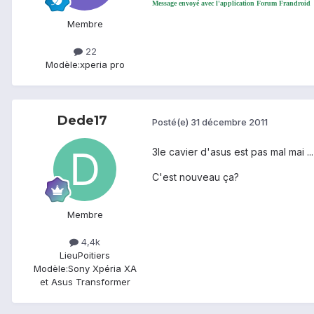
Message envoyé avec l'application Forum Frandroid
Membre
22
Modèle:
xperia pro
Dede17
Posté(e)
31 décembre 2011
3le cavier d'asus est pas mal mai ..
C'est nouveau ça?
Membre
4,4k
Lieu
Poitiers
Modèle:
Sony Xpéria XA
et Asus Transformer